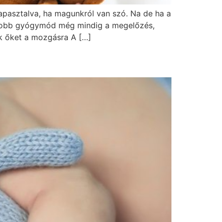
apasztalva, ha magunkról van szó. Na de ha a
egjobb gyógymód még mindig a megelőzés,
k őket a mozgásra A […]