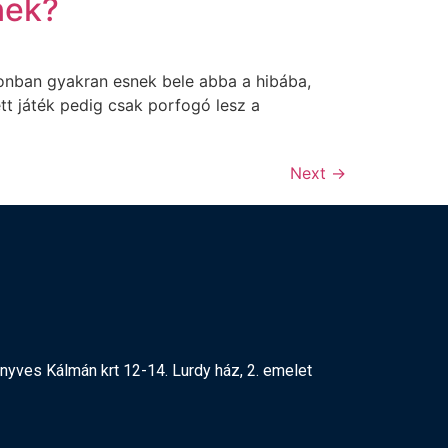
nek?
azonban gyakran esnek bele abba a hibába,
tt játék pedig csak porfogó lesz a
Next
→
yves Kálmán krt 12-14. Lurdy ház, 2. emelet