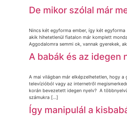
De mikor szólal már m
Nincs két egyforma ember, így két egyforma 
akik hihetetlenül fiatalon már komplett mon
Aggodalomra semmi ok, vannak gyerekek, aki
A babák és az idegen 
A mai világban már elképzelhetetlen, hogy a 
televízióból vagy az internetről megismerked
korán bevezetett idegen nyelv? A többnyelvű
számukra […]
Így manipulál a kisbab