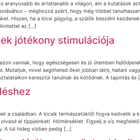
cs aranyosabb és ártatlanabb a világon, ám a kutatások az
ásolásához – méghozzá azért, hogy még többet tanulhassa
üket. Hiszen, ha a kicsi gügyög, a szülők beszélni kezden
kintettel az […]
ek jótékony stimulációja
 azon vannak, hogy egészségesen és jó ütemben fejlődjenek
l. Mutatjuk, mivel segítheted őket jobban látni, hallani va
sztalataikon keresztül tanulnak és kötődnek. A tapintás és 
rdéshez
het a családban. A kicsik természetüktől fogva kedvelik a 
lvasd el tippjeinket! Hőmérséklet Figyelj a víz megfelelő 
 A túl hideg vízben pedig […]