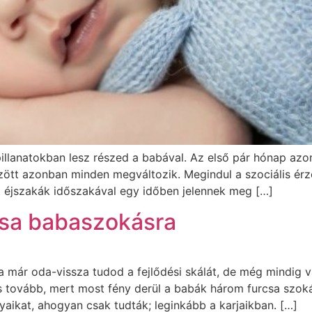
pillanatokban lesz részed a babával. Az első pár hónap azo
özött azonban minden megváltozik. Megindul a szociális ér
t éjszakák időszakával egy időben jelennek meg […]
rcsa babaszokásra
. Ha már oda-vissza tudod a fejlődési skálát, de még mind
ss tovább, mert most fény derül a babák három furcsa sz
aikat, ahogyan csak tudták; leginkább a karjaikban. […]