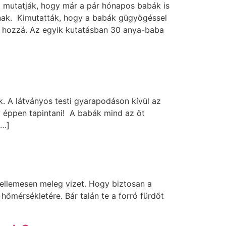
t mutatják, hogy már a pár hónapos babák is
nak. Kimutatták, hogy a babák gügyögéssel
ek hozzá. Az egyik kutatásban 30 anya-baba
. A látványos testi gyarapodáson kívül az
gy éppen tapintani! A babák mind az öt
[…]
kellemesen meleg vizet. Hogy biztosan a
hőmérsékletére. Bár talán te a forró fürdőt