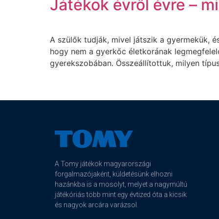
Játékok évről évre – m
A szülők tudják, mivel játszik a gyermekük, 
hogy nem a gyerkőc életkorának legmegfelelőb
gyerekszobában. Összeállítottuk, milyen típus
A Tomy játékok magyarországi
forgalmazójaként, küldetésünk elhozni
hazánkba is a mosolyt, melyet a nagymúltú
játékóriás több mint egy évtized óta a kicsik
és nagyok arcára varázsol.