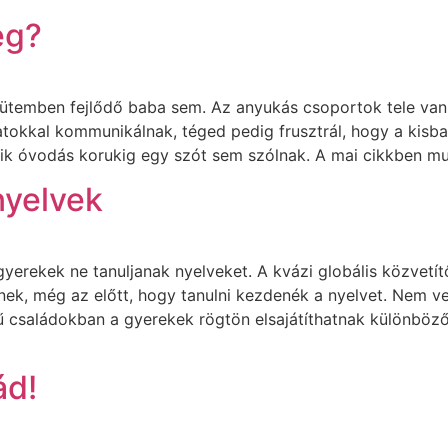
eg?
ütemben fejlődő baba sem. Az anyukás csoportok tele van
datokkal kommunikálnak, téged pedig frusztrál, hogy a k
k óvodás korukig egy szót sem szólnak. A mai cikkben mu
nyelvek
gyerekek ne tanuljanak nyelveket. A kvázi globális közvetí
nek, még az előtt, hogy tanulni kezdenék a nyelvet. Nem v
 családokban a gyerekek rögtön elsajátíthatnak különböző 
ád!