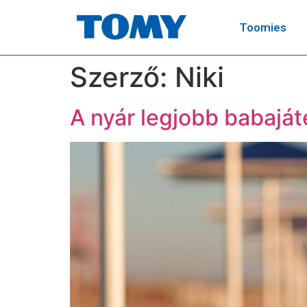
Toomies
Szerző:
Niki
A nyár legjobb babaját