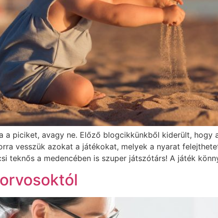
a piciket, avagy ne. Előző blogcikkünkből kiderült, hogy a
rra vesszük azokat a játékokat, melyek a nyarat felejthet
si teknős a medencében is szuper játszótárs! A játék könn
 orvosoktól