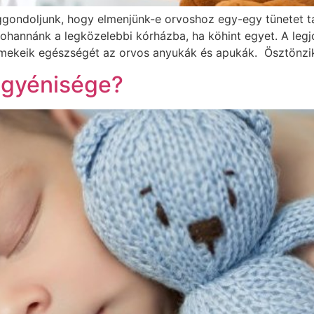
ggondoljunk, hogy elmenjünk-e orvoshoz egy-egy tünetet t
 rohannánk a legközelebbi kórházba, ha köhint egyet. A l
mekeik egészségét az orvos anyukák és apukák. Ösztönzi
egyénisége?