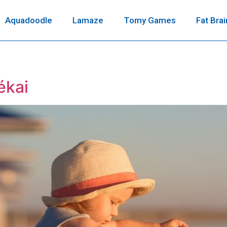
Aquadoodle
Lamaze
Tomy Games
Fat Brai
ékai