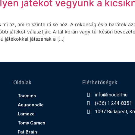
ilyen játékot vegyünk a kicsik
és mi az, amire szinte rá se néz. A rokonság és a barátok 
b játékot választják. A túl korán vagy túl későn bevezete
ú játékokkal játszanak a […]
Oldalak
Elérhetőségek
info@modell.hu
Toomies
(+36) 1 244-8351
Aquadoodle
1097 Budapest, Kön
Lamaze
Tomy Games
Fat Brain