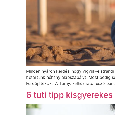
Minden nyáron kérdés, hogy vigyük-e strandra 
betartunk néhány alapszabályt. Most pedig so
Fürdőjátékok: A Tomy: Felhúzható, úszó panc
6 tuti tipp kisgyerekes