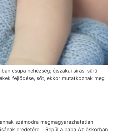
nban csupa nehézség; éjszakai sírás, sűrű
zékek fejlődése, sőt, ekkor mutatkoznak meg
ig vannak számodra megmagyarázhatatlan
okásának eredetére. Repül a baba Az őskorban