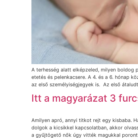
A terhesség alatt elképzeled, milyen boldog 
etetés és pelenkacsere. A 4. és a 6. hónap k
az első személyiségjegyek is. Az első átalud
Itt a magyarázat 3 fu
Amilyen apró, annyi titkot rejt egy kisbaba
dolgok a kicsikkel kapcsolatban, akkor olva
a gyűjtögető nők úgy vitték magukkal poronty