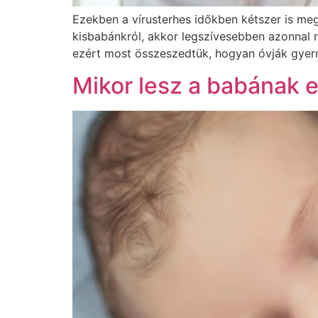
Ezekben a vírusterhes időkben kétszer is me
kisbabánkról, akkor legszívesebben azonnal
ezért most összeszedtük, hogyan óvják gyer
Mikor lesz a babának 