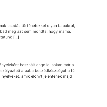
nak csodás történetekkel olyan babákról,
isbabád még azt sem mondta, hogy mama.
tatunk […]
tőnyelvként használt angollal sokan már a
eszélyezteti a baba beszédkészségét a túl
nyelveket, amik előnyt jelentenek majd