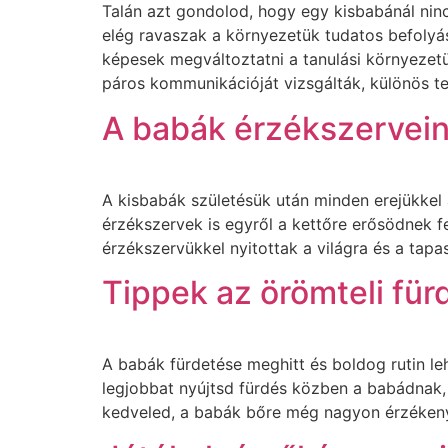
Talán azt gondolod, hogy egy kisbabánál nin
elég ravaszak a környezetük tudatos befoly
képesek megváltoztatni a tanulási környezet
páros kommunikációját vizsgálták, különös te
A babák érzékszervein
A kisbabák születésük után minden erejükkel
érzékszervek is egyről a kettőre erősödnek fe
érzékszervükkel nyitottak a világra és a tapa
Tippek az örömteli fü
A babák fürdetése meghitt és boldog rutin le
legjobbat nyújtsd fürdés közben a babádnak, o
kedveled, a babák bőre még nagyon érzékeny.