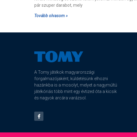
pár szuper darabot, mely
Tovább olvasom »
A Tomy játékok magyarországi
forgalmazójaként, küldetésünk elhozni
hazánkba is a mosolyt, melyet a nagymúltú
játékóriás több mint egy évtized óta a kicsik
és nagyok arcára varázsol.