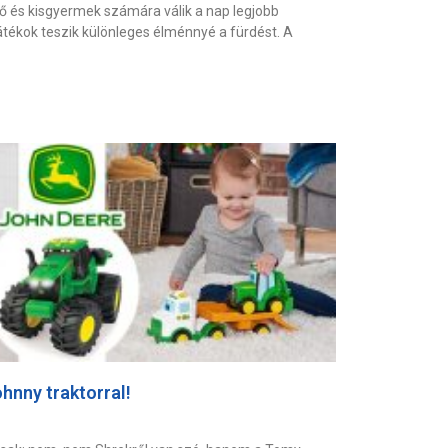
lő és kisgyermek számára válik a nap legjobb
játékok teszik különleges élménnyé a fürdést. A
ohnny traktorral!