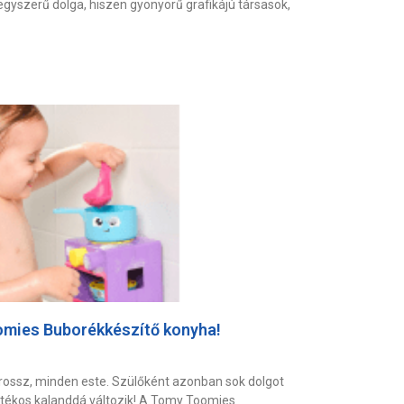
gyszerű dolga, hiszen gyönyörű grafikájú társasok,
mies Buborékkészítő konyha!
 rossz, minden este. Szülőként azonban sok dolgot
játékos kalanddá változik! A Tomy Toomies