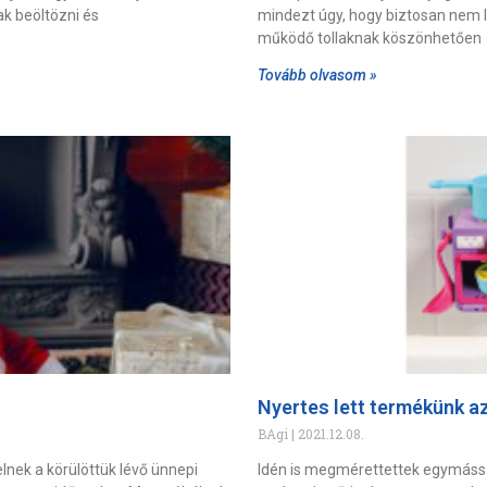
ak beöltözni és
mindezt úgy, hogy biztosan nem l
működő tollaknak köszönhetően
Tovább olvasom »
Nyertes lett termékünk a
BAgi
2021.12.08.
lnek a körülöttük lévő ünnepi
Idén is megmérettettek egymássa