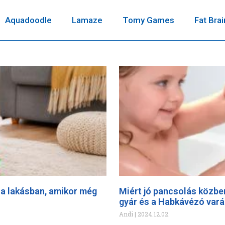
Aquadoodle
Lamaze
Tomy Games
Fat Brai
 a lakásban, amikor még
Miért jó pancsolás közbe
gyár és a Habkávézó vará
Andi
2024.12.02.