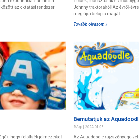
edben exponenciálisan nőtt a
Zöldek, robusztusak és mosolyg
között az oktatási rendszer
Johnny traktorairól! Az évről-évr
meg újra belopja magát
Tovább olvasom »
Bemutatjuk az Aquadoodle
BAgi
2022.01.05.
várják, hogy felöltsék jelmezeiket
Az Aquadoodle rajzszőnyegeivel 