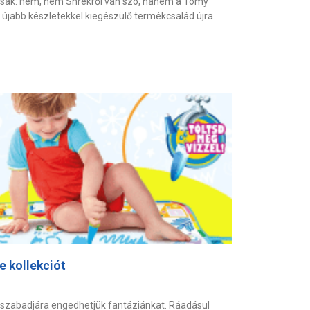
ósak: nem, nem Shrekről van szó, hanem a Tomy
e újabb készletekkel kiegészülő termékcsalád újra
 kollekciót
szabadjára engedhetjük fantáziánkat. Ráadásul