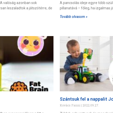
 A valóság azonban sok
A pancsolás ideje egyre több szü
an leszaladtok a játszótérre, de
pillanatává – főleg, ha izgalmas 
Tovább olvasom »
Szántsuk fel a nappalit J
Kovács Fanni
2022.09.27.