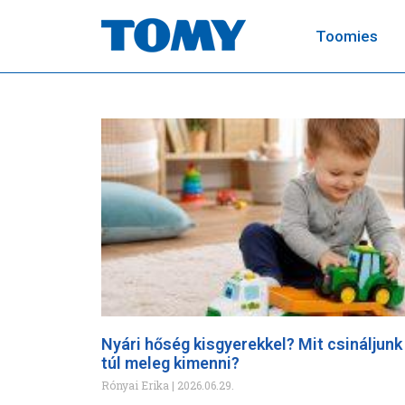
Toomies
Nyári hőség kisgyerekkel? Mit csináljunk
túl meleg kimenni?
Rónyai Erika
2026.06.29.