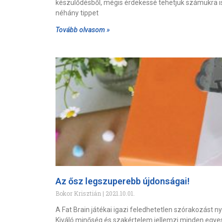
készülődésből, mégis érdekessé tehetjük számukra i
néhány tippet
Tovább olvasom »
Az ősz legszuperebb újdonságai!
Bokor Krisztián
2021.10.01.
A Fat Brain játékai igazi feledhetetlen szórakozást n
Kiváló minőség és szakértelem jellemzi minden egye