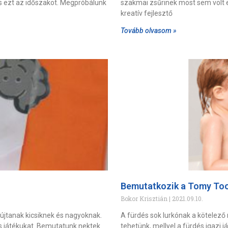
s ezt az időszakot. Megpróbálunk
szakmai zsűrinek most sem volt e
kreatív fejlesztő
Tovább olvasom »
Bemutatkozik a Tomy Too
Bokor Krisztián
2021.09.10.
yújtanak kicsiknek és nagyoknak.
A fürdés sok lurkónak a kötelező
s játékukat. Bemutatunk nektek
tehetünk, mellyel a fürdés igazi 