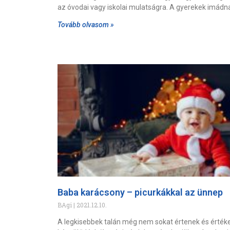
az óvodai vagy iskolai mulatságra. A gyerekek imádn
Tovább olvasom »
Baba karácsony – picurkákkal az ünnep
BAgi
2021.12.10.
A legkisebbek talán még nem sokat értenek és értéke