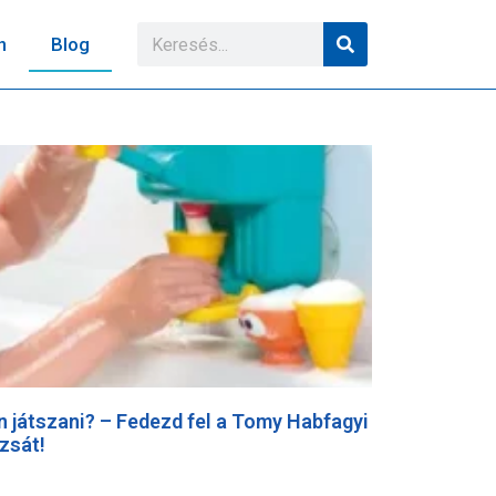
n
Blog
n játszani? – Fedezd fel a Tomy Habfagyi
zsát!