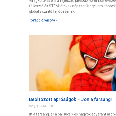
Virágkorukat élik a fejlesztő játékok! Az elmúlt évtiz
fejlesztő és STEM játékok népszerűsége, ami többek 
globális szintű fejlődésének,
Tovább olvasom »
Beöltözött apróságok – Jön a farsang!
BAgi
2022.02.09.
Itt a farsang, áll a bál! Kicsik és nagyok egyaránt alig 