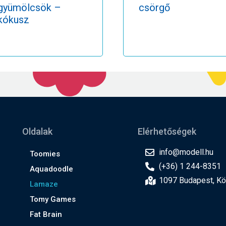
gyümölcsök –
csörgő
kókusz
Oldalak
Elérhetőségek
info@modell.hu
Toomies
(+36) 1 244-8351
Aquadoodle
1097 Budapest, Kön
Lamaze
Tomy Games
Fat Brain