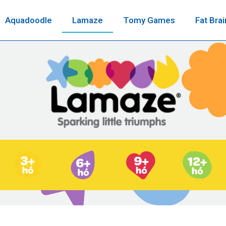
Aquadoodle
Lamaze
Tomy Games
Fat Brai