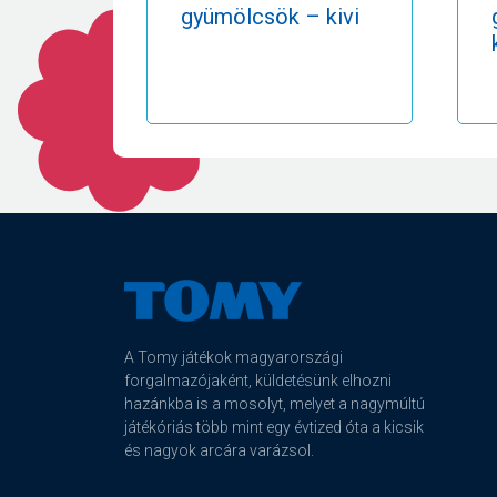
gyümölcsök – kivi
A Tomy játékok magyarországi
forgalmazójaként, küldetésünk elhozni
hazánkba is a mosolyt, melyet a nagymúltú
játékóriás több mint egy évtized óta a kicsik
és nagyok arcára varázsol.