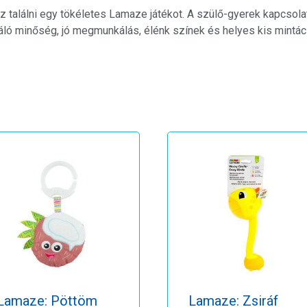
lálni egy tökéletes Lamaze játékot. A szülő-gyerek kapcsolatr
iváló minőség, jó megmunkálás, élénk színek és helyes kis mintác
Lamaze: Pöttöm
Lamaze: Zsiráf