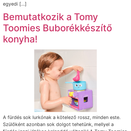
egyedi […]
Bemutatkozik a Tomy
Toomies Buborékkészítő
konyha!
A fürdés sok lurkónak a kötelező rossz, minden este.
Szülőként azonban sok dolgot tehetünk, mellyel a