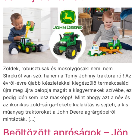
Zöldek, robusztusak és mosolygósak: nem, nem
Shrekről van szó, hanem a Tomy Johnny traktorairól! Az
évről-évre újabb készletekkel kiegészülő termékcsalád
újra meg újra belopja magát a kisgyermekek szívébe, ez
pedig idén sem lesz másképp! Mint ahogy azt a név és
az ikonikus zöld-sárga-fekete kialakítás is sejteti, a kis
műanyag traktorokat a John Deere agrárgépeiről
mintázták. […]
Beöltözött apróságok – Jön