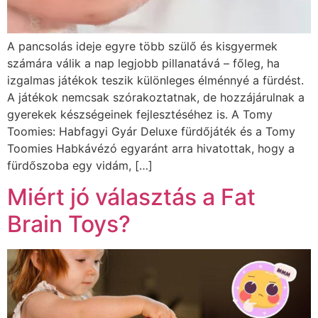
A pancsolás ideje egyre több szülő és kisgyermek
számára válik a nap legjobb pillanatává – főleg, ha
izgalmas játékok teszik különleges élménnyé a fürdést.
A játékok nemcsak szórakoztatnak, de hozzájárulnak a
gyerekek készségeinek fejlesztéséhez is. A Tomy
Toomies: Habfagyi Gyár Deluxe fürdőjáték és a Tomy
Toomies Habkávézó egyaránt arra hivatottak, hogy a
fürdőszoba egy vidám, […]
Miért jó választás a Fat
Brain Toys?