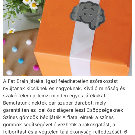
A Fat Brain játékai igazi feledhetetlen szórakozást
nyújtanak kicsiknek és nagyoknak. Kiváló minőség és
szakértelem jellemzi minden egyes játékukat.
Bemutatunk nektek pár szuper darabot, mely
garantáltan az idei ősz slágere lesz! Csöppségeknek –
Színes gömbök bébijáték A fiatal elmék a színes
gömbök segítségével élvezhetik a rakosgatást, a
felborítást és a végtelen találékonyság felfedezését. 6