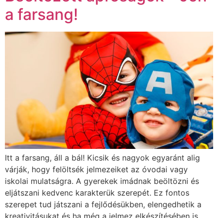
a farsang!
Itt a farsang, áll a bál! Kicsik és nagyok egyaránt alig
várják, hogy felöltsék jelmezeiket az óvodai vagy
iskolai mulatságra. A gyerekek imádnak beöltözni és
eljátszani kedvenc karakterük szerepét. Ez fontos
szerepet tud játszani a fejlődésükben, elengedhetik a
kreativitásukat és ha még a jelmez elkészítésében is