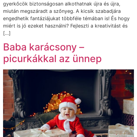
gyerkőcök biztonságosan alkothatnak újra és újra,
miután megszáradt a szőnyeg. A kicsik szabadjára
engedhetik fantáziájukat többféle témában is! És hogy
miért is jó ezeket használni? Fejleszti a kreativitást és
[…]
Baba karácsony –
picurkákkal az ünnep