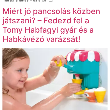
marad a lakás – és a jól […]
Miért jó pancsolás közben
játszani? – Fedezd fel a
Tomy Habfagyi gyár és a
Habkávézó varázsát!