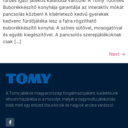
fürdés igazi játékos kalanddá változik! A Tomy Toomies
Buborékkészítő konyhája garantálja az interaktív mókát
pancsolás közben! A kísérletező kedvű gyerekek
kedvenc fürdőjátéka lesz a falra rögzíthető
buborékkészítő konyha. A színes sütővel, mosogatóval
és egyéb kiegészítővel. A pancsolós szerepjátékoknak
csak […]
Next
→
A Tomy játékok magyarországi forgalmazójaként, küldetésünk
elhozni hazánkba is a mosolyt, melyet a nagymúltú játékóriás
több mint egy évtized óta a kicsik és nagyok arcára varázsol.