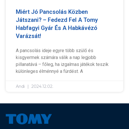
Miért Jó Pancsolás Közben
Játszani? – Fedezd Fel A Tomy
Habfagyi Gyár És A Habkávézó
Varázsát!
A pancsolás ideje egyre több szülő és
kisgyermek számára válik a nap legjobb
pillanatává – főleg, ha izgalmas játékok teszik
különleges élménnyé a fürdést. A
Andi
2024.12.02.