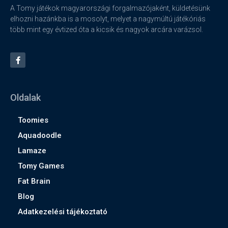
A Tomy játékok magyarországi forgalmazójaként, küldetésünk
elhozni hazánkba is a mosolyt, melyet a nagymúltú játékóriás
több mint egy évtized óta a kicsik és nagyok arcára varázsol.
Oldalak
Toomies
Aquadoodle
Lamaze
Tomy Games
Fat Brain
Blog
Adatkezelési tájékoztató