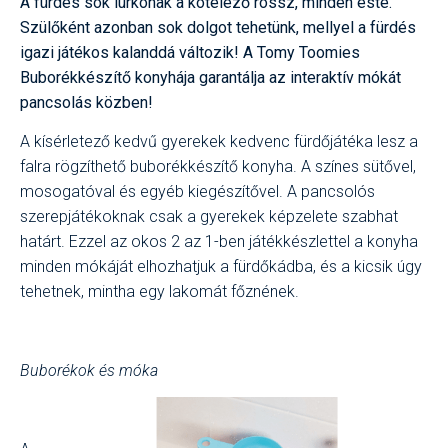
A fürdés sok lurkónak a kötelező rossz, minden este.
Szülőként azonban sok dolgot tehetünk, mellyel a fürdés
igazi játékos kalanddá változik! A Tomy Toomies
Buborékkészítő konyhája garantálja az interaktív mókát
pancsolás közben!
A kísérletező kedvű gyerekek kedvenc fürdőjátéka lesz a
falra rögzíthető buborékkészítő konyha. A színes sütővel,
mosogatóval és egyéb kiegészítővel. A pancsolós
szerepjátékoknak csak a gyerekek képzelete szabhat
határt. Ezzel az okos 2 az 1-ben játékkészlettel a konyha
minden mókáját elhozhatjuk a fürdőkádba, és a kicsik úgy
tehetnek, mintha egy lakomát főznének.
Buborékok és móka