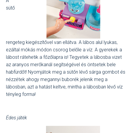
A
sütő
rengeteg kiegészítővel van ellátva. A lábos alul lyukas,
ezáltal mókás módon csorog belőle a víz. A gyerekek a
lábost rátehetik a főzőlapra is! Tegyetek a lábosba vizet
az aranyos merőkanál segítségével és öntsetek bele
habfürdőt! Nyomjátok meg a sütőn lévő sárga gombot és
nézzétek ahogy megannyi buborék jelenik meg a
lábosban, azt a hatást keltve, mintha a lábosban lévő víz
tényleg forrna!
Édes játék