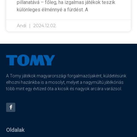
pillanatává – főleg, ha izgalmas játékok teszik
különleges élménnyé a fürdést. A
Andi
2024.12.02.
A Tomy játékok magyarországi forgalmazójaként, küldetésünk
elhozni hazánkba is a mosolyt, melyet a nagymúltú játékóriás
több mint egy évtized óta a kicsik és nagyok arcára varázsol.
Oldalak