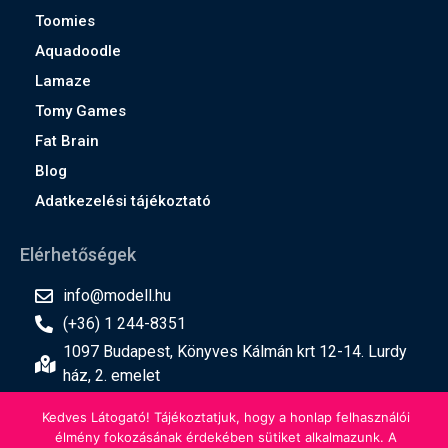
Toomies
Aquadoodle
Lamaze
Tomy Games
Fat Brain
Blog
Adatkezelési tájékoztató
Elérhetőségek
info@modell.hu
(+36) 1 244-8351
1097 Budapest, Könyves Kálmán krt 12-14. Lurdy
ház, 2. emelet
Kedves Látogató! Tájékoztatjuk, hogy a honlap felhasználói
élmény fokozásának érdekében sütiket alkalmazunk. A