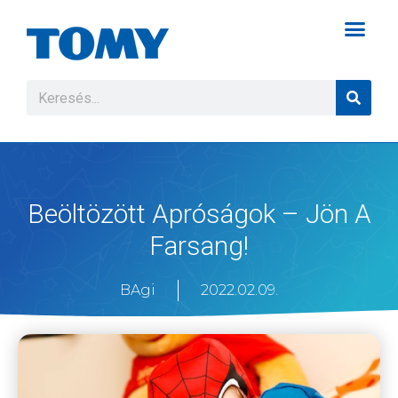
Beöltözött Apróságok – Jön A
Farsang!
BAgi
2022.02.09.