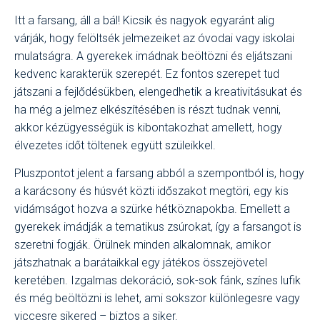
Itt a farsang, áll a bál! Kicsik és nagyok egyaránt alig
várják, hogy felöltsék jelmezeiket az óvodai vagy iskolai
mulatságra. A gyerekek imádnak beöltözni és eljátszani
kedvenc karakterük szerepét. Ez fontos szerepet tud
játszani a fejlődésükben, elengedhetik a kreativitásukat és
ha még a jelmez elkészítésében is részt tudnak venni,
akkor kézügyességük is kibontakozhat amellett, hogy
élvezetes időt töltenek együtt szüleikkel.
Pluszpontot jelent a farsang abból a szempontból is, hogy
a karácsony és húsvét közti időszakot megtöri, egy kis
vidámságot hozva a szürke hétköznapokba. Emellett a
gyerekek imádják a tematikus zsúrokat, így a farsangot is
szeretni fogják. Örülnek minden alkalomnak, amikor
játszhatnak a barátaikkal egy játékos összejövetel
keretében. Izgalmas dekoráció, sok-sok fánk, színes lufik
és még beöltözni is lehet, ami sokszor különlegesre vagy
viccesre sikered – biztos a siker.