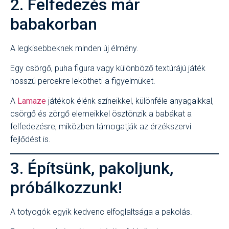
2. Felfedezés már
babakorban
A legkisebbeknek minden új élmény.
Egy csörgő, puha figura vagy különböző textúrájú játék
hosszú percekre lekötheti a figyelmüket.
A
Lamaze
játékok élénk színeikkel, különféle anyagaikkal,
csörgő és zörgő elemeikkel ösztönzik a babákat a
felfedezésre, miközben támogatják az érzékszervi
fejlődést is.
3. Építsünk, pakoljunk,
próbálkozzunk!
A totyogók egyik kedvenc elfoglaltsága a pakolás.