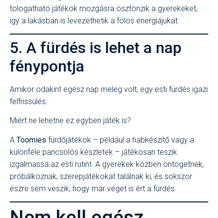
tologatható játékok mozgásra ösztönzik a gyerekeket,
így a lakásban is levezethetik a fölös energiájukat.
5. A fürdés is lehet a nap
fénypontja
Amikor odakint egész nap meleg volt, egy esti fürdés igazi
felfrissülés.
Miért ne lehetne ez egyben játék is?
A
Toomies
fürdőjátékok – például a habkészítő vagy a
különféle pancsolós készletek – játékosan teszik
izgalmassá az esti rutint. A gyerekek közben öntögetnek,
próbálkoznak, szerepjátékokat találnak ki, és sokszor
észre sem veszik, hogy már véget is ért a fürdés.
Nem kell egész