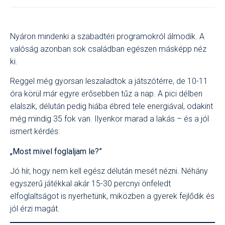
Nyáron mindenki a szabadtéri programokról álmodik. A
valóság azonban sok családban egészen másképp néz
ki.
Reggel még gyorsan leszaladtok a játszótérre, de 10-11
óra körül már egyre erősebben tűz a nap. A pici délben
elalszik, délután pedig hiába ébred tele energiával, odakint
még mindig 35 fok van. Ilyenkor marad a lakás – és a jól
ismert kérdés:
„Most mivel foglaljam le?”
Jó hír, hogy nem kell egész délután mesét nézni. Néhány
egyszerű játékkal akár 15-30 percnyi önfeledt
elfoglaltságot is nyerhetünk, miközben a gyerek fejlődik és
jól érzi magát.