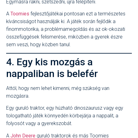
Egymásra rakni, szétszedni, újra felépíteni.
A
Toomies
fejlesztőjátékai pontosan ezt a természetes
kíváncsiságot használják ki. A játék során fejlődik a
finommotorika, a problémamegoldás és az ok-okozati
összefüggések felismerése, miközben a gyerek észre
sem veszi, hogy közben tanul.
4. Egy kis mozgás a
nappaliban is belefér
Attól, hogy nem lehet kimenni, még szükség van
mozgásra.
Egy guruló traktor, egy húzható dinoszaurusz vagy egy
tologatható játék könnyedén körbejárja a nappalit, a
folyosót vagy a gyerekszobát.
A
John Deere
guruló traktorok és más Toomies