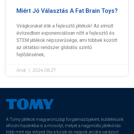
Miért Jó Választás A Fat Brain Toys?
Virágkorukat élik a fejlesztő játékok! Az elmúlt
évtizedben exponenciálisan nőtt a fejlesztő és
STEM játékok népszerűsége, ami többek között
az oktatási rendszer globális szintű
fejlődésének,
Andi
2024.08.27.
A Tomy játékok magyarországi forgalmazójaként, küldetésünk
elhozni hazánkba is a mosolyt, melyet a nagymúltú játékóriás
több mint egy évtized óta a kicsik és nagyok arcára varázsol.