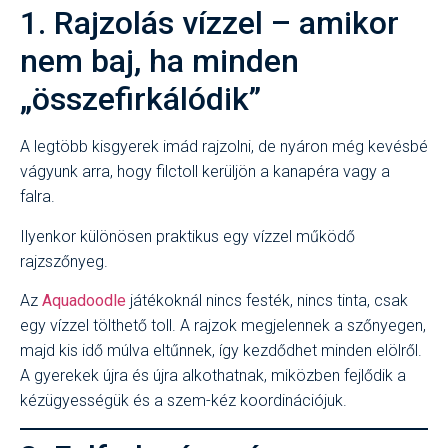
1. Rajzolás vízzel – amikor
nem baj, ha minden
„összefirkálódik”
A legtöbb kisgyerek imád rajzolni, de nyáron még kevésbé
vágyunk arra, hogy filctoll kerüljön a kanapéra vagy a
falra.
Ilyenkor különösen praktikus egy vízzel működő
rajzszőnyeg.
Az
Aquadoodle
játékoknál nincs festék, nincs tinta, csak
egy vízzel tölthető toll. A rajzok megjelennek a szőnyegen,
majd kis idő múlva eltűnnek, így kezdődhet minden elölről.
A gyerekek újra és újra alkothatnak, miközben fejlődik a
kézügyességük és a szem-kéz koordinációjuk.