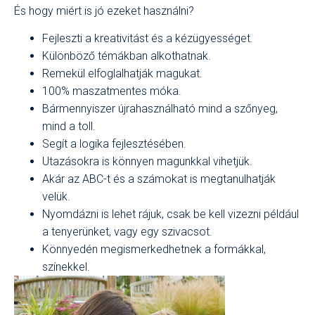
És hogy miért is jó ezeket használni?
Fejleszti a kreativitást és a kézügyességet.
Különböző témákban alkothatnak.
Remekül elfoglalhatják magukat.
100% maszatmentes móka.
Bármennyiszer újrahasználható mind a szőnyeg,
mind a toll.
Segít a logika fejlesztésében.
Utazásokra is könnyen magunkkal vihetjük.
Akár az ABC-t és a számokat is megtanulhatják
velük.
Nyomdázni is lehet rájuk, csak be kell vizezni például
a tenyerünket, vagy egy szivacsot.
Könnyedén megismerkedhetnek a formákkal,
színekkel.