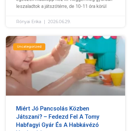
leszaladtok a játszótérre, de 10-11 óra körül
Rónyai Erika
2026.06.29.
Uncategorized
Miért Jó Pancsolás Közben
Játszani? – Fedezd Fel A Tomy
Habfagyi Gyár És A Habkávézó