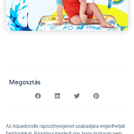
Megosztás
Az Aquadoodle rajzszőnyegeivel szabadjára engedhetjük
fantáziánkat. Ráadásul mindezt úgy, hogy biztosan nem