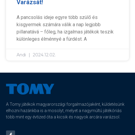
Varázsát!
A pancsolás ideje egyre több szülő és
kisgyermek számára válik a nap legjobb
pillanatává – főleg, ha izgalmas játékok teszik
különleges élménnyé a fürdést. A
Andi
2024.12.02.
A Tomy játékok magyarországi forgalmazójaként, küldetésünk
elhozni hazánkba is a mosolyt, melyet a nagymúltú játékóriás
több mint egy évtized óta a kicsik és nagyok arcára varázsol.