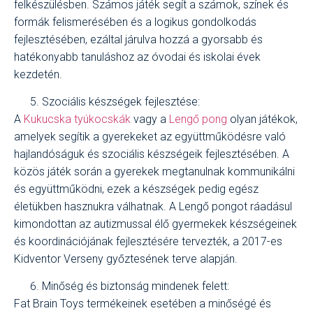
felkészülésben. Számos játék segít a számok, színek és
formák felismerésében és a logikus gondolkodás
fejlesztésében, ezáltal járulva hozzá a gyorsabb és
hatékonyabb tanuláshoz az óvodai és iskolai évek
kezdetén.
Szociális készségek fejlesztése:
A
Kukucska tyúkocskák
vagy a
Lengő pong
olyan játékok,
amelyek segítik a gyerekeket az együttműködésre való
hajlandóságuk és szociális készségeik fejlesztésében. A
közös játék során a gyerekek megtanulnak kommunikálni
és együttműködni, ezek a készségek pedig egész
életükben hasznukra válhatnak. A Lengő pongot ráadásul
kimondottan az autizmussal élő gyermekek készségeinek
és koordinációjának fejlesztésére tervezték, a 2017-es
Kidventor Verseny győztesének terve alapján.
Minőség és biztonság mindenek felett:
Fat Brain Toys termékeinek esetében a minőségé és