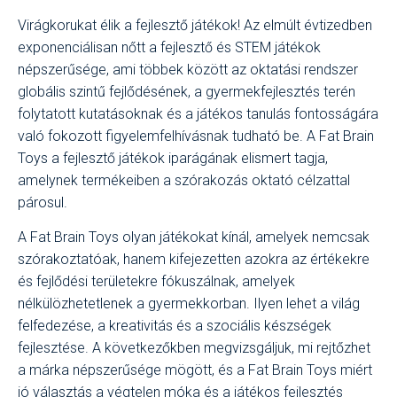
Virágkorukat élik a fejlesztő játékok! Az elmúlt évtizedben
exponenciálisan nőtt a fejlesztő és STEM játékok
népszerűsége, ami többek között az oktatási rendszer
globális szintű fejlődésének, a gyermekfejlesztés terén
folytatott kutatásoknak és a játékos tanulás fontosságára
való fokozott figyelemfelhívásnak tudható be. A Fat Brain
Toys a fejlesztő játékok iparágának elismert tagja,
amelynek termékeiben a szórakozás oktató célzattal
párosul.
A Fat Brain Toys olyan játékokat kínál, amelyek nemcsak
szórakoztatóak, hanem kifejezetten azokra az értékekre
és fejlődési területekre fókuszálnak, amelyek
nélkülözhetetlenek a gyermekkorban. Ilyen lehet a világ
felfedezése, a kreativitás és a szociális készségek
fejlesztése. A következőkben megvizsgáljuk, mi rejtőzhet
a márka népszerűsége mögött, és a Fat Brain Toys miért
jó választás a végtelen móka és a játékos fejlesztés