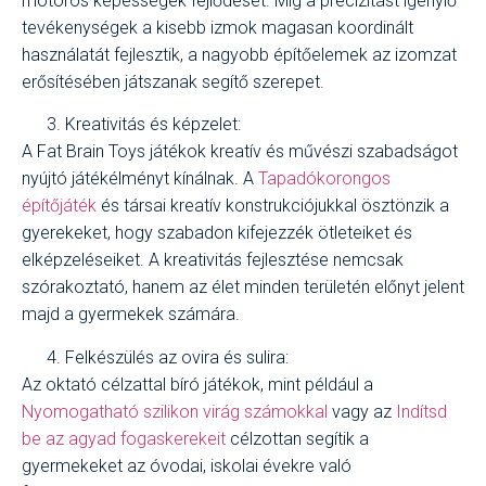
motoros képességek fejlődését. Míg a precizitást igénylő
tevékenységek a kisebb izmok magasan koordinált
használatát fejlesztik, a nagyobb építőelemek az izomzat
erősítésében játszanak segítő szerepet.
Kreativitás és képzelet:
A Fat Brain Toys játékok kreatív és művészi szabadságot
nyújtó játékélményt kínálnak. A
Tapadókorongos
építőjáték
és társai kreatív konstrukciójukkal ösztönzik a
gyerekeket, hogy szabadon kifejezzék ötleteiket és
elképzeléseiket. A kreativitás fejlesztése nemcsak
szórakoztató, hanem az élet minden területén előnyt jelent
majd a gyermekek számára.
Felkészülés az ovira és sulira:
Az oktató célzattal bíró játékok, mint például a
Nyomogatható szilikon virág számokkal
vagy az
Indítsd
be az agyad fogaskerekeit
célzottan segítik a
gyermekeket az óvodai, iskolai évekre való