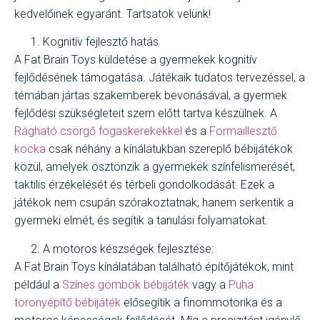
kedvelőinek egyaránt. Tartsatok velünk!
Kognitív fejlesztő hatás
A Fat Brain Toys küldetése a gyermekek kognitív
fejlődésének támogatása. Játékaik tudatos tervezéssel, a
témában jártas szakemberek bevonásával, a gyermek
fejlődési szükségleteit szem előtt tartva készülnek. A
Rágható csörgő fogaskerekekkel
és a
Formaillesztő
kocka
csak néhány a kínálatukban szereplő bébijátékok
közül, amelyek ösztönzik a gyermekek színfelismerését,
taktilis érzékelését és térbeli gondolkodását. Ezek a
játékok nem csupán szórakoztatnak, hanem serkentik a
gyermeki elmét, és segítik a tanulási folyamatokat.
A motoros készségek fejlesztése:
A Fat Brain Toys kínálatában található építőjátékok, mint
például a
Színes gömbök bébijáték
vagy a
Puha
toronyépítő bébijáték
elősegítik a finommotorika és a