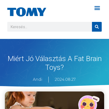
Miért Jó Választás A Fat Brain
Toys?
Andi
2024.08.27.