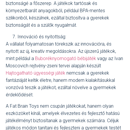
biztonságé a főszerep. A játékok tartósak és
környezetbarát anyagokból, például BPA-mentes
szilikonból, készülnek, ezáltal biztosítva a gyerekek
biztonságát és a szülők nyugalmát.
Innováció és nyitottság:
A vállalat folyamatosan törekszik az innovációra, és
nyitott az új, kreatív megoldásokra. Az újszerű játékok,
mint például a
Buboréknyomogató bébijáték
vagy az Ivan
Moscovich rejtvény-zseni tervei alapján készült
Hajtogatható ügyességi játék
nemcsak a gyerekek
fantáziáját keltik életre, hanem modern kialakításukkal
vonzóvá teszik a játékot, ezáltal növelve a gyermekek
érdeklődését.
A Fat Brain Toys nem csupán játékokat, hanem olyan
eszközöket kínál, amelyek élvezetes és fejlesztő hatású
játékélményt biztosítanak a gyermekek számára. Céljuk
játékos módon tanítani és fejleszteni a gyermekek testét