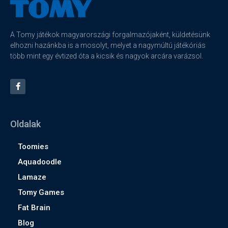
A Tomy játékok magyarországi forgalmazójaként, küldetésünk
elhozni hazánkba is a mosolyt, melyet a nagymúltú játékóriás
több mint egy évtized óta a kicsik és nagyok arcára varázsol.
Oldalak
Toomies
Aquadoodle
Lamaze
Tomy Games
Fat Brain
Blog