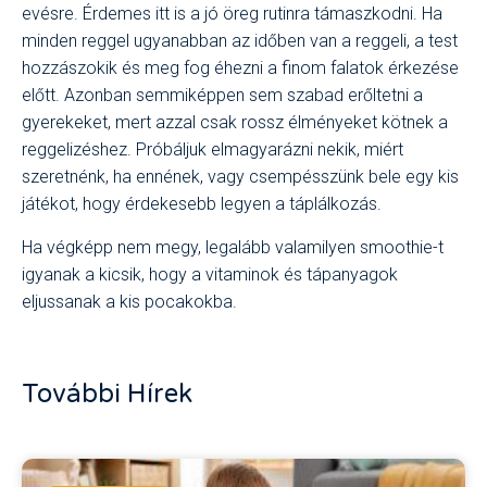
evésre. Érdemes itt is a jó öreg rutinra támaszkodni. Ha
minden reggel ugyanabban az időben van a reggeli, a test
hozzászokik és meg fog éhezni a finom falatok érkezése
előtt. Azonban semmiképpen sem szabad erőltetni a
gyerekeket, mert azzal csak rossz élményeket kötnek a
reggelizéshez. Próbáljuk elmagyarázni nekik, miért
szeretnénk, ha ennének, vagy csempésszünk bele egy kis
játékot, hogy érdekesebb legyen a táplálkozás.
Ha végképp nem megy, legalább valamilyen
smoothie
-t
igyanak a kicsik, hogy a vitaminok és tápanyagok
eljussanak a kis pocakokba.
További Hírek