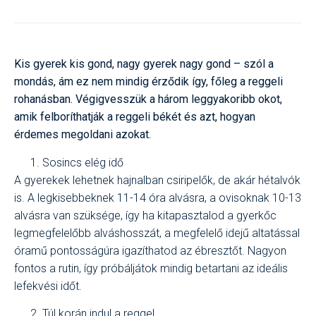
Kis gyerek kis gond, nagy gyerek nagy gond – szól a
mondás, ám ez nem mindig érződik így, főleg a reggeli
rohanásban.
Végigvesszük
a
há
r
om
leggyakoribb okot,
amik felboríthatják a reggeli békét és azt, hogyan
érdemes megoldani azokat.
Sosincs elég idő
A gyerekek lehetnek hajnalban csiripelők, de akár hétalvók
is. A legkisebbeknek 11-14 óra alvásra,
a
ovisoknak 10-13
alvásra van szüksége, így ha kitapasztalod a gyerkőc
legmegfelelőbb alváshosszát, a megfelelő idejű altatással
óramű pontosságúra igazíthatod az ébresztőt. Nagyon
fontos a rutin, így próbáljátok mindig betartani az ideális
lefekvési időt.
Túl korán indul a reggel