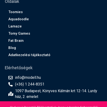
Oldalak
Toomies
Aquadoodle
Lamaze
Tomy Games
Fat Brain
Blog
Adatkezelési tájékoztató
Elérhetőségek
info@modell.hu
(+36) 1 244-8351
1097 Budapest, Könyves Kálmán krt 12-14. Lurdy
ház, 2. emelet