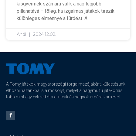
kisgyermek számára válik a nap legjobb
pillanatává – főleg, ha izgalmas játékok teszik
különleges élménnyé a fürdést. A
Andi
2024.12.02.
A Tomy játékok magyarországi forgalmazójaként, küldetésünk
elhozni hazánkba is a mosolyt, melyet a nagymúltú játékóriás
több mint egy évtized óta a kicsik és nagyok arcára varázsol.