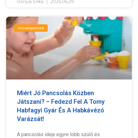
Rónyai Erika
2026.06.29.
Uncategorized
Miért Jó Pancsolás Közben
Játszani? – Fedezd Fel A Tomy
Habfagyi Gyár És A Habkávézó
Varázsát!
A pancsolás ideje egyre több szülő és