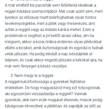
A már említett kis pacsirták sem feltétlenül ideálisak a
reggel indulása szempontjából. Már csak azért sem, mert
ilyenkor az időzavar miatt belefoghatnak olyan fontos
tevékenységekbe, mint a játék vagy mesenézés, ami
aztán a reggeli vagy az indulás kárára mehet. Ezen a
problémán is segíthet a jól belőtt alvási ciklus, ám ha
mégsem, akkor a korai órákra érdemes olyan játékokkal
ellátni a kicsiket, amik biztonságosak és egyedül is tudnak
velük játszani. Ha pedig elindult a nap, készüljetek el
teljesen, és csak akkor engedd játszani a lurkókat újra, ha
már nem fenyeget a késés veszélye.
Nem megy le a reggeli
A reggeli kulcsfontosságú a gyerekek fejlődése
érdekében. De hogy magyarázod meg ezt totyogósnak,
aki egyszerűen visszautasítja a reggelit? Vannak
gyerekek, akik nem érzik magukat éhesnek, mások pedig
túlságosan elmerülnek a játékban, és sajnálják az időt az