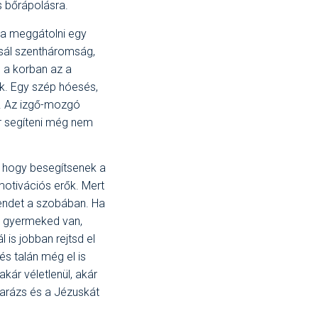
s bőrápolásra.
na meggátolni egy
-sál szentháromság,
a korban az a
k. Egy szép hóesés,
a. Az izgő-mozgó
r segíteni még nem
, hogy besegítsenek a
motivációs erők. Mert
rendet a szobában. Ha
yú gyermeked van,
 is jobban rejtsd el
s talán még el is
kár véletlenül, akár
varázs és a Jézuskát