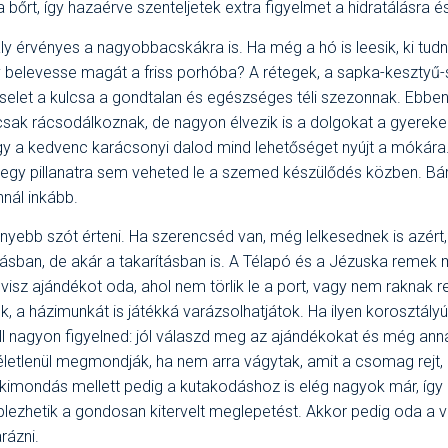
a bőrt,
így hazaérve
szenteljetek extra figyelmet a hidratálásra é
ly érvényes a nagyobbacskákra is. Ha még a hó is leesik, ki tud
 belevesse magát a friss porhóba? A rétegek, a sapka-kesztyű
viselet a kulcsa a gondtalan és egészséges téli szezonnak.
Ebben 
sak rácsodálkoznak, de nagyon élvezik is a dolgokat a gyereke
agy a kedvenc karácsonyi dalod mind lehetőséget nyújt a mókár
egy pillanatra sem veheted le a szemed készülődés közben. Bá
nnál inkább.
nyebb szót érteni. Ha szerencséd van, még lelkesednek is azért
ásban, de akár a takarításban is. A Télapó és a Jézuska remek 
isz ajándékot oda, ahol nem törlik le a port, vagy nem raknak 
k, a házimunkát is játékká varázsolhatjátok. Ha ilyen korosztál
l nagyon figyelned: jól válaszd meg az ajándékokat és még annál
letlenül megmondják, ha nem arra vágytak, amit a csomag rejt, é
kimondás mellett pedig a kutakodáshoz is elég nagyok már, így a
plezhetik a gondosan kitervelt meglepetést. Akkor pedig oda a 
rázni.