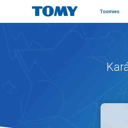
Toomies
Kar