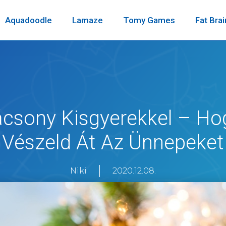
Aquadoodle
Lamaze
Tomy Games
Fat Brai
ácsony Kisgyerekkel – Ho
Vészeld Át Az Ünnepeket
Niki
2020.12.08.