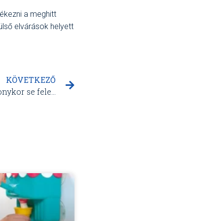
ékezni a meghitt
ülső elvárások helyett
KÖVETKEZŐ
Erről az egy dologról karácsonykor se feledkezz meg!