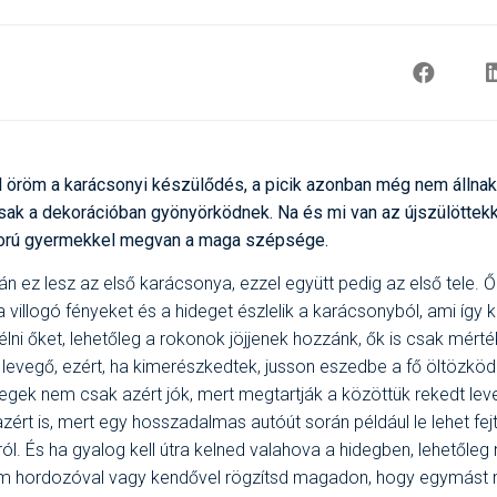
öröm a karácsonyi készülődés, a picik azonban még nem állna
sak a dekorációban gyönyörködnek. Na és mi van az újszülöttek
orú gyermekkel megvan a maga szépsége.
n ez lesz az első karácsonya, ezzel együtt pedig az első tele. Ő
 villogó fényeket és a hideget észlelik a karácsonyból, ami így k
i őket, lehetőleg a rokonok jöjjenek hozzánk, ők is csak mérték
s levegő, ezért
,
ha kimerészkedtek, jusson eszedbe a fő öltözködés
egek nem csak azért jók, mert megtartják a közöttük rekedt leve
ért is, mert egy hosszadalmas autóút során például le lehet fejt
ól.
És ha gyalog kell útra
kelned valahova a hidegben, lehetőleg
nem hordozóval vagy kendővel rögzítsd magadon, hogy egymást 