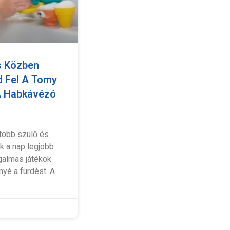
s Közben
d Fel A Tomy
A Habkávézó
 több szülő és
k a nap legjobb
zgalmas játékok
yé a fürdést. A