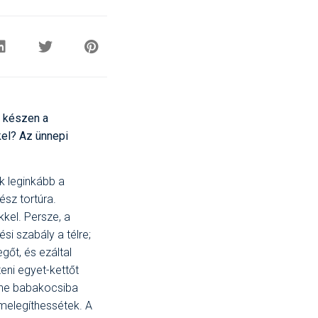
k készen a
kel? Az ünnepi
k leginkább a
ész tortúra.
kel. Persze, a
i szabály a télre;
gőt, és ezáltal
eni egyet-kettőt
 ne babakocsiba
melegíthessétek. A