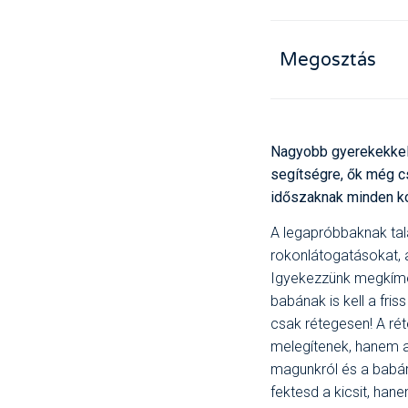
Megosztás
Nagyobb gyerekekkel 
segítségre, ők még c
időszaknak minden k
A legapróbbaknak talá
rokonlátogatásokat, a
Igyekezzünk megkíméln
babának is kell a fris
csak rétegesen! A rét
melegítenek, hanem az
magunkról és a babár
fektesd a kicsit, ha