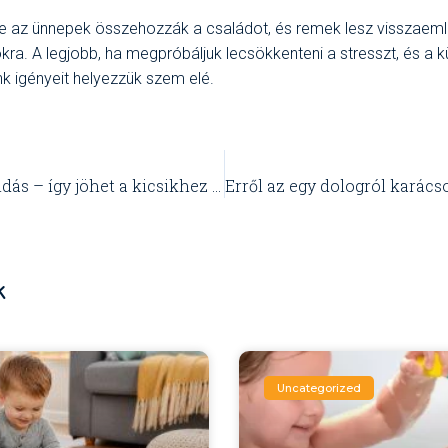
e az ünnepek összehozzák a családot, és remek lesz visszaeml
okra. A legjobb, ha megpróbáljuk lecsökkenteni a stresszt, és a k
k igényeit helyezzük szem elé.
Mikulás-megoldás – így jöhet a kicsikhez idén a Télapó
k
Uncategorized