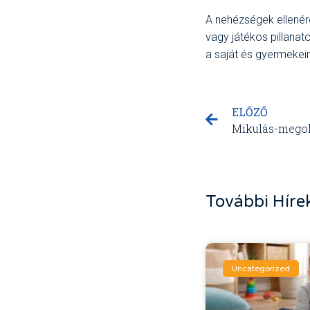
A nehézségek ellenér
vagy játékos pillanat
a saját és gyermekein
ELŐZŐ
További Híre
Uncategorized