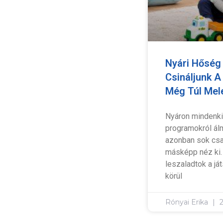
Nyári Hőség 
Csináljunk A
Még Túl Mel
Nyáron mindenki
programokról ál
azonban sok cs
másképp néz ki
leszaladtok a já
körül
Rónyai Erika
2