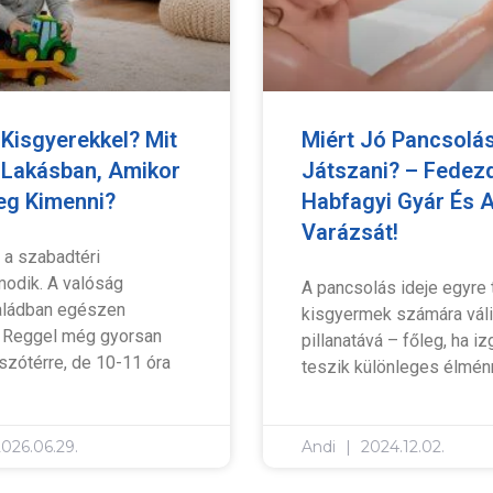
Kisgyerekkel? Mit
Miért Jó Pancsolá
 Lakásban, Amikor
Játszani? – Fedez
eg Kimenni?
Habfagyi Gyár És 
Varázsát!
 a szabadtéri
modik. A valóság
A pancsolás ideje egyre
aládban egészen
kisgyermek számára váli
. Reggel még gyorsan
pillanatává – főleg, ha i
tszótérre, de 10-11 óra
teszik különleges élménn
026.06.29.
Andi
2024.12.02.