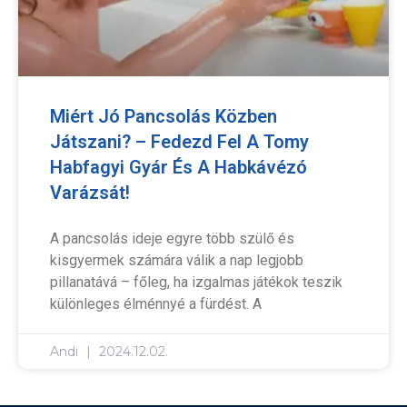
Miért Jó Pancsolás Közben
Játszani? – Fedezd Fel A Tomy
Habfagyi Gyár És A Habkávézó
Varázsát!
A pancsolás ideje egyre több szülő és
kisgyermek számára válik a nap legjobb
pillanatává – főleg, ha izgalmas játékok teszik
különleges élménnyé a fürdést. A
Andi
2024.12.02.