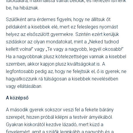
túloldalára, maximalista válhat belőlük, és nehezen ismerik
be, ha hibáznak.
Szülőként arra érdemes figyelni, hogy ne állítsuk őt
példaként a kisebbek elé, mert ez felesleges nyomást
helyez az elsőszülött gyermekre. Szintén ezért kerüljük
szidáskor az olyan mondatokat, mint a „Neked tudnod
kellett volna!” vagy „Te vagy a nagyobb, legyél okosabb!”
Ha a nagyobbnak plusz kötelezettségei vannak a kisebbel
szemben, akkor kapjon plusz kiváltságokat is. A
legfontosabb pedig az, hogy ne felejtsük el, ő is gyerek; ne
hagyatkozzunk rá túlságosan a kisebbek nevelésében
vagy ellátásában.
A középső
A második gyerek sokszor veszi fel a fekete bárány
szerepét, hiszen próbál kilépni a testvér árnyékából.
Gyakran kiskorától kezdve lázadó, mert küzd a
figyelemért, amit a szülők leginkább a nagyobb és a