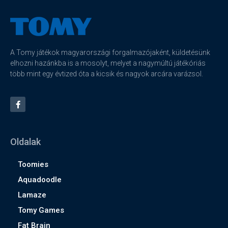
A Tomy játékok magyarországi forgalmazójaként, küldetésünk
elhozni hazánkba is a mosolyt, melyet a nagymúltú játékóriás
több mint egy évtized óta a kicsik és nagyok arcára varázsol.
Oldalak
Toomies
Aquadoodle
Lamaze
Tomy Games
Fat Brain