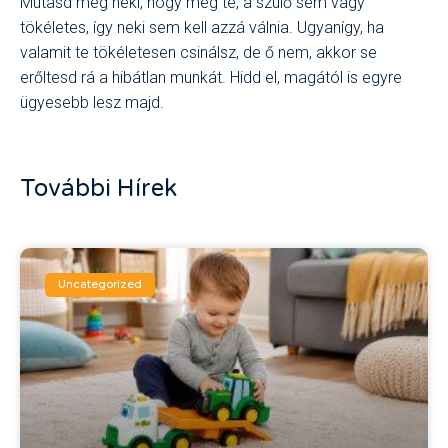
Mutasd meg neki, hogy még te, a szülő sem vagy
tökéletes, így neki sem kell azzá válnia. Ugyanígy, ha
valamit te tökéletesen csinálsz, de ő nem, akkor se
erőltesd rá a hibátlan munkát. Hidd el, magától is egyre
ügyesebb lesz majd.
További Hírek
Uncategorized