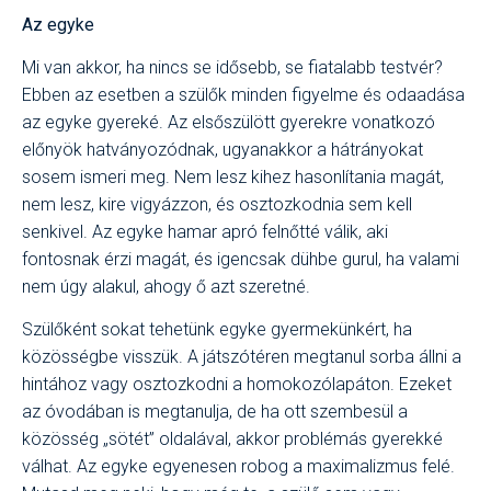
Az egyke
Mi van akkor, ha nincs se idősebb, se fiatalabb testvér?
Ebben az esetben a szülők minden figyelme és odaadása
az egyke gyereké. Az elsőszülött gyerekre vonatkozó
előnyök hatványozódnak, ugyanakkor a hátrányokat
sosem ismeri meg. Nem lesz kihez hasonlítania magát,
nem lesz, kire vigyázzon, és osztozkodnia sem kell
senkivel. Az egyke hamar apró felnőtté válik, aki
fontosnak érzi magát, és igencsak dühbe gurul, ha valami
nem úgy alakul, ahogy ő azt szeretné.
Szülőként sokat tehetünk egyke gyermekünkért, ha
közösségbe visszük. A játszótéren megtanul sorba állni a
hintához vagy osztozkodni a homokozólapáton. Ezeket
az óvodában is megtanulja, de ha ott szembesül a
közösség „sötét” oldalával, akkor problémás gyerekké
válhat. Az egyke egyenesen robog a maximalizmus felé.