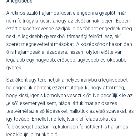
A legkisebb
A rutinos szülő hajlamos kicsit elengedni a gyeplőt: már
nem félti úgy a kicsit, ahogy az elsőt annak idején. Éppen
ezért a kicsit kevésbé szidják le és többet engednek meg
neki. A legkisebb gyerekből társasági felnőtt lesz, aki
szeret megnevettetni másokat. A középsőhöz hasonlóan
ő is hajlamosak a lázadásra, hiszen folyton előtte van
legalább egy nagyobb, erősebb, ügyesebb és okosabb
gyerek.
Szülőként úgy terelhetjük a helyes irányba a legkisebbet,
ha engedjük dönteni; ezzel mutatjuk ki, hogy attól még,
hogy kicsi, igenis komolyan vesszük őt. Ne becsüljük le az
„első” eseményeit sem, hiába láttuk már az összes
testvérnél az első lépéseket, hallottuk az első szavakat, és
így tovább. Emellett ne felejtsünk el feladatokat és
felelősséget osztani rá, különben felnőttként is hajlamos
lesz kibújni a munka alól.