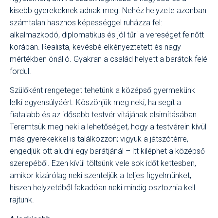
kisebb gyerekeknek adnak meg. Nehéz helyzete azonban
számtalan hasznos képességgel ruházza fel:
alkalmazkodó, diplomatikus és jól tűri a vereséget felnőtt
korában. Realista, kevésbé elkényeztetett és nagy
mértékben önálló. Gyakran a család helyett a barátok felé
fordul.
Szülőként rengeteget tehetünk a középső gyermekünk
lelki egyensúlyáért. Köszönjük meg neki, ha segít a
fiatalabb és az idősebb testvér vitájának elsimításában.
Teremtsük meg neki a lehetőséget, hogy a testvérein kívül
más gyerekekkel is találkozzon; vigyük a játszótérre,
engedjük ott aludni egy barátjánál – itt kiléphet a középső
szerepéből. Ezen kívül töltsünk vele sok időt kettesben,
amikor kizárólag neki szenteljük a teljes figyelmünket,
hiszen helyzetéből fakadóan neki mindig osztoznia kell
rajtunk.