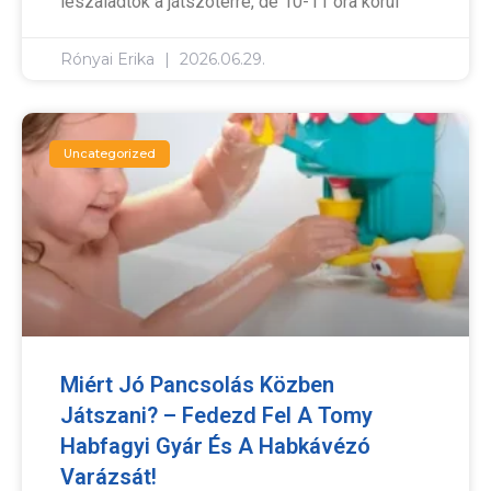
leszaladtok a játszótérre, de 10-11 óra körül
Rónyai Erika
2026.06.29.
Uncategorized
Miért Jó Pancsolás Közben
Játszani? – Fedezd Fel A Tomy
Habfagyi Gyár És A Habkávézó
Varázsát!