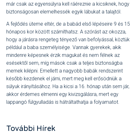
már csak az egyensúlyra kell ráéreznie a kicsiknek, hogy
biztonságosan elemelhessék egyik lábukat a talajtól.
A fejlődés üteme eltér, de a babád első lépéseire 9 és 15
hónapos kor között számíthatsz. A szórást az okozza,
hogy a járásra rengeteg tényező van befolyással, köztük
például a baba személyisége. Vannak gyerekek, akik
mindenre képesnek érzik magukat és nem félnek az
esésektől sem, míg mások csak a teljes biztonságba
mernek kilépni. Emellett a nagyobb babák rendszerint
később kezdenek el járni, mert meg kell erősödniük a
súlyuk irányításához. Ha a kicsi a 16. hónap után sem jár,
akkor érdemes elmenni egy kivizsgálásra, mert egy
lappangó fülgyulladás is hátráltathatja a folyamatot.
További Hírek