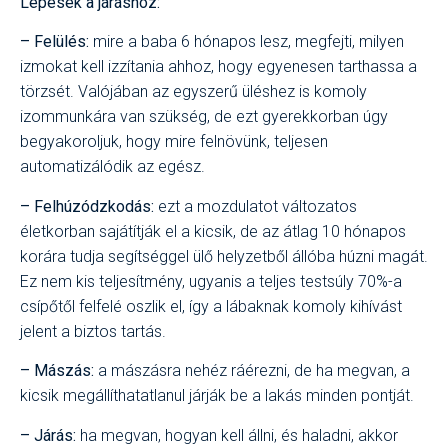
Lépések a járáshoz:
– Felülés:
mire a baba 6 hónapos lesz, megfejti, milyen
izmokat kell izzítania ahhoz, hogy egyenesen tarthassa a
törzsét. Valójában az egyszerű üléshez is komoly
izommunkára van szükség, de ezt gyerekkorban úgy
begyakoroljuk, hogy mire felnövünk, teljesen
automatizálódik az egész.
– Felhúzódzkodás:
ezt a mozdulatot változatos
életkorban sajátítják el a kicsik, de az átlag 10 hónapos
korára tudja segítséggel ülő helyzetből állóba húzni magát.
Ez nem kis teljesítmény, ugyanis a teljes testsúly 70%-a
csípőtől felfelé oszlik el, így a lábaknak komoly kihívást
jelent a biztos tartás.
– Mászás:
a mászásra nehéz ráérezni, de ha megvan, a
kicsik megállíthatatlanul járják be a lakás minden pontját.
– Járás:
ha megvan, hogyan kell állni, és haladni, akkor