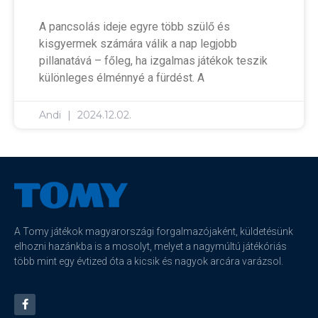
A pancsolás ideje egyre több szülő és
kisgyermek számára válik a nap legjobb
pillanatává – főleg, ha izgalmas játékok teszik
különleges élménnyé a fürdést. A
Andi
2024.12.02.
A Tomy játékok magyarországi forgalmazójaként, küldetésünk
elhozni hazánkba is a mosolyt, melyet a nagymúltú játékóriás
több mint egy évtized óta a kicsik és nagyok arcára varázsol.