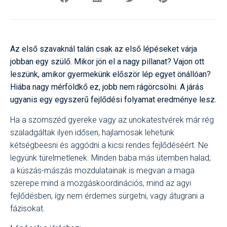
Az első szavaknál talán csak az első lépéseket várja
jobban egy szülő. Mikor jön el a nagy pillanat? Vajon ott
leszünk, amikor gyermekünk először lép egyet önállóan?
Hiába nagy mérföldkő ez, jobb nem rágörcsölni. A járás
ugyanis egy egyszerű fejlődési folyamat eredménye lesz.
Ha a szomszéd gyereke vagy az unokatestvérek már rég
szaladgáltak ilyen idősen, hajlamosak lehetünk
kétségbeesni és aggódni a kicsi rendes fejlődéséért. Ne
legyünk türelmetlenek. Minden baba más ütemben halad;
a kúszás-mászás mozdulatainak is megvan a maga
szerepe mind a mozgáskoordinációs, mind az agyi
fejlődésben, így nem érdemes sürgetni, vagy átugrani a
fázisokat.