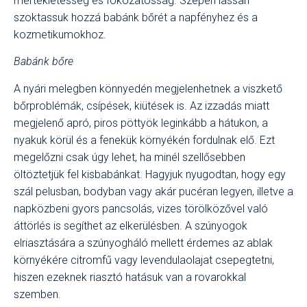
mértékletesség és fokozatosság. Szépen lassan
szoktassuk hozzá babánk bőrét a napfényhez és a
kozmetikumokhoz.
Babánk bőre
A nyári melegben könnyedén megjelenhetnek a viszkető
bőrproblémák, csípések, kiütések is. Az izzadás miatt
megjelenő apró, piros pöttyök leginkább a hátukon, a
nyakuk körül és a fenekük környékén fordulnak elő. Ezt
megelőzni csak úgy lehet, ha minél szellősebben
öltöztetjük fel kisbabánkat. Hagyjuk nyugodtan, hogy egy
szál pelusban, bodyban vagy akár pucéran legyen, illetve a
napközbeni gyors pancsolás, vizes törölközővel való
áttörlés is segíthet az elkerülésben. A szúnyogok
elriasztására a szúnyogháló mellett érdemes az ablak
környékére citromfű vagy levendulaolajat csepegtetni,
hiszen ezeknek riasztó hatásuk van a rovarokkal
szemben.