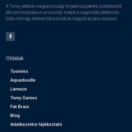
A Tomy játékok magyarországi forgalmazójaként, küldetésünk
elhozni hazánkba is a mosolyt, melyet a nagymúltú játékóriás
több mint egy évtized óta a kicsik és nagyok arcára varázsol.
Oldalak
Toomies
Aquadoodle
Lamaze
Tomy Games
Fat Brain
Blog
Adatkezelési tájékoztató