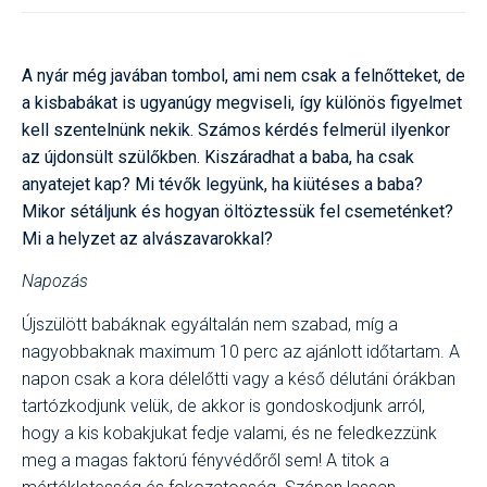
A nyár még javában tombol, ami nem csak a felnőtteket, de
a kisbabákat is ugyanúgy megviseli, így különös figyelmet
kell szentelnünk nekik. Számos kérdés felmerül ilyenkor
az újdonsült szülőkben. Kiszáradhat a baba, ha csak
anyatejet kap? Mi tévők legyünk, ha kiütéses a baba?
Mikor sétáljunk és hogyan öltöztessük fel csemeténket?
Mi a helyzet az alvászavarokkal?
Napozás
Újszülött babáknak egyáltalán nem szabad, míg a
nagyobbaknak maximum 10 perc az ajánlott időtartam. A
napon csak a kora délelőtti vagy a késő délutáni órákban
tartózkodjunk velük, de akkor is gondoskodjunk arról,
hogy a kis kobakjukat fedje valami, és ne feledkezzünk
meg a magas faktorú fényvédőről sem! A titok a