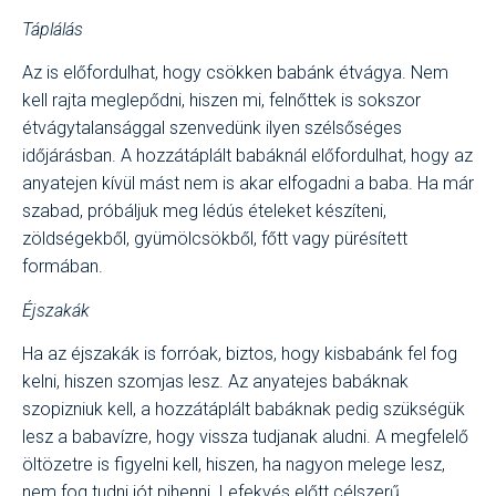
Táplálás
Az is előfordulhat, hogy csökken babánk étvágya. Nem
kell rajta meglepődni, hiszen mi, felnőttek is sokszor
étvágytalansággal szenvedünk ilyen szélsőséges
időjárásban. A hozzátáplált babáknál előfordulhat, hogy az
anyatejen kívül mást nem is akar elfogadni a baba. Ha már
szabad, próbáljuk meg lédús ételeket készíteni,
zöldségekből, gyümölcsökből, főtt vagy pürésített
formában.
Éjszakák
Ha az éjszakák is forróak, biztos, hogy kisbabánk fel fog
kelni, hiszen szomjas lesz. Az anyatejes babáknak
szopizniuk kell, a hozzátáplált babáknak pedig szükségük
lesz a babavízre, hogy vissza tudjanak aludni. A megfelelő
öltözetre is figyelni kell, hiszen, ha nagyon melege lesz,
nem fog tudni jót pihenni. Lefekvés előtt célszerű