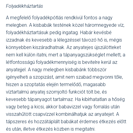
Folyadékháztartás
A megfelelő folyadékpótlás rendkívül fontos a nagy
melegben. A kisbabák testének közel háromnegyede víz,
folyadékháztartásuk pedig ingatag. Habár kevésbé
izzadnak és kevesebb a lélegzéssel távozó hő is, mégis
könnyebben kiszáradhatnak. Az anyatejes újszülötteket
nem kell külön itatni, mert a tápanyagszükséglet mellett, a
létfontosságú folyadékmennyiség is bevitelre kerül az
anyatejjel. A nagy melegben kisbabánk többször
igényelheti a szopizást, amit nem szabad megvonni tőle,
hiszen a szoptatás elején termelődő, magasabb
víztartalmú anyatej szomjoltó funkciót tölt be, és
kevesebb tápanyagot tartalmaz. Ha kibírhatatlan a hőség
vagy beteg a kicsi, akkor babavizzel vagy forralás után
visszahűtött csapvízzel kombinálhatjuk az anyatejet. A
tápszeres és hozzátáplált babákat érdemes étkezés előtt
és után, illetve étkezés közben is megitatni.