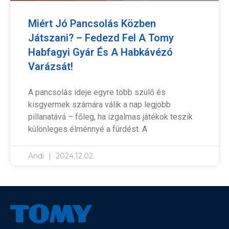
Miért Jó Pancsolás Közben
Játszani? – Fedezd Fel A Tomy
Habfagyi Gyár És A Habkávézó
Varázsát!
A pancsolás ideje egyre több szülő és
kisgyermek számára válik a nap legjobb
pillanatává – főleg, ha izgalmas játékok teszik
különleges élménnyé a fürdést. A
Andi
2024.12.02.