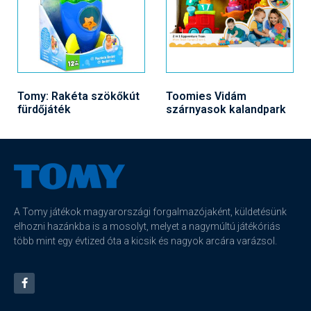
Tomy: Rakéta szökőkút
Toomies Vidám
fürdőjáték
szárnyasok kalandpark
A Tomy játékok magyarországi forgalmazójaként, küldetésünk
elhozni hazánkba is a mosolyt, melyet a nagymúltú játékóriás
több mint egy évtized óta a kicsik és nagyok arcára varázsol.