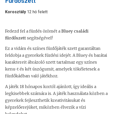
Fürdőszett
Korosztály
12 hó felett
Fedezd fel a fürdés örömét a
Bluey családi
fürdőszett
segítségével!
Ez a vidám és színes fürdőjáték szett garantáltan
feldobja a gyerekek fürdési idejét. A Bluey és barátai
karaktereit ábrázoló szett tartalmaz egy színes
kenu-t és két úszógumit, amelyek tökéletesek a
fürdőkádban való játékhoz.
A játék 18 hónapos kortól ajánlott, így ideális a
legkisebbek számára is. A játék használata közben a
gyerekek fejleszthetik kreativitásukat és
képzelőerejüket, miközben élvezik a vízi
kalandokat.