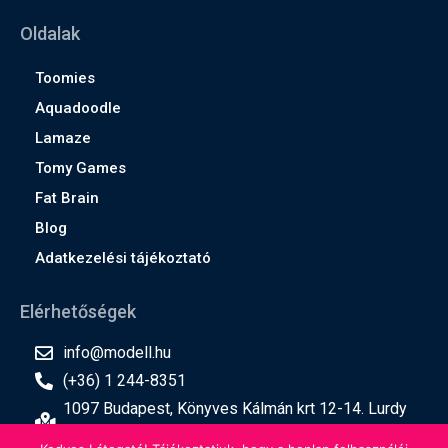
Oldalak
Toomies
Aquadoodle
Lamaze
Tomy Games
Fat Brain
Blog
Adatkezelési tájékoztató
Elérhetőségek
info@modell.hu
(+36) 1 244-8351
1097 Budapest, Könyves Kálmán krt 12-14. Lurdy
ház, 2. emelet