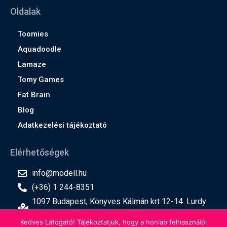
Oldalak
Toomies
Aquadoodle
Lamaze
Tomy Games
Fat Brain
Blog
Adatkezelési tájékoztató
Elérhetőségek
info@modell.hu
(+36) 1 244-8351
1097 Budapest, Könyves Kálmán krt 12-14. Lurdy
ház, 2. emelet
Kedves Látogató! Tájékoztatjuk, hogy a honlap felhasználói