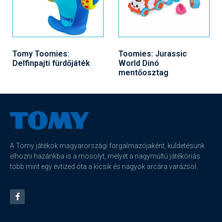
Tomy Toomies:
Toomies: Jurassic
Delfinpajti fürdőjáték
World Dinó
mentőosztag
A Tomy játékok magyarországi forgalmazójaként, küldetésünk
elhozni hazánkba is a mosolyt, melyet a nagymúltú játékóriás
több mint egy évtized óta a kicsik és nagyok arcára varázsol.