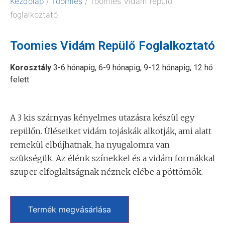
Kezdőlap
/
Toomies
/ Toomies Vidám repülő
foglalkoztató
Toomies Vidám Repülő Foglalkoztató
Korosztály
3-6 hónapig, 6-9 hónapig, 9-12 hónapig, 12 hó
felett
A 3 kis szárnyas kényelmes utazásra készül egy
repülőn. Üléseiket vidám tojáskák alkotják, ami alatt
remekül elbújhatnak, ha nyugalomra van
szükségük. Az élénk színekkel és a vidám formákkal
szuper elfoglaltságnak néznek elébe a pöttömök.
Termék megvásárlása