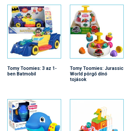
Tomy Toomies: 3 az 1-
Tomy Toomies: Jurassic
ben Batmobil
World pörgő dínó
tojások