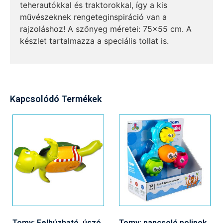
teherautókkal és traktorokkal, így a kis
művészeknek rengeteginspiráció van a
rajzoláshoz! A szőnyeg méretei: 75×55 cm. A
készlet tartalmazza a speciális tollat is.
Kapcsolódó Termékek
Tomy: Felhúzható, úszó
Tomy: pancsoló polipok