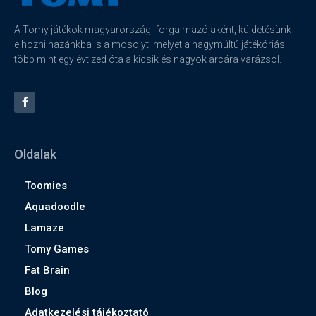
A Tomy játékok magyarországi forgalmazójaként, küldetésünk
elhozni hazánkba is a mosolyt, melyet a nagymúltú játékóriás
több mint egy évtized óta a kicsik és nagyok arcára varázsol.
Oldalak
Toomies
Aquadoodle
Lamaze
Tomy Games
Fat Brain
Blog
Adatkezelési tájékoztató