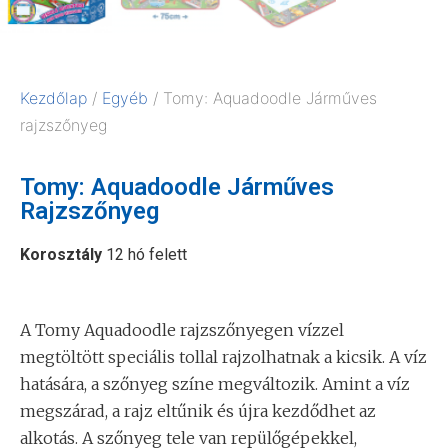
Kezdőlap
/
Egyéb
/ Tomy: Aquadoodle Járműves
rajzszőnyeg
Tomy: Aquadoodle Járműves
Rajzszőnyeg
Korosztály
12 hó felett
A Tomy Aquadoodle rajzszőnyegen vízzel
megtöltött speciális tollal rajzolhatnak a kicsik. A víz
hatására, a szőnyeg színe megváltozik. Amint a víz
megszárad, a rajz eltűnik és újra kezdődhet az
alkotás. A szőnyeg tele van repülőgépekkel,