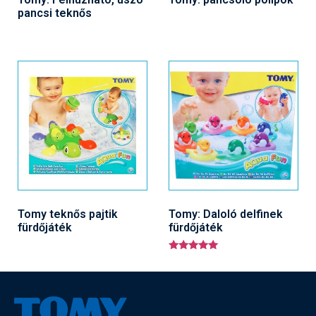
pancsi teknős
Tomy teknős pajtik
Tomy: Daloló delfinek
fürdőjáték
fürdőjáték
Értékelés:
5.00
/ 5