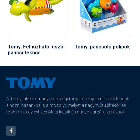
Tomy: Felhúzható, úszó
Tomy: pancsoló polipok
pancsi teknős
A Tomy játékok magyarországi forgalmazójaként, küldetésünk
elhozni hazánkba is a mosolyt, melyet a nagymúltú játékóriás
több mint egy évtized óta a kicsik és nagyok arcára varázsol.