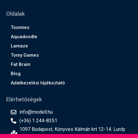
Oldalak
Toomies
Aquadoodle
Lamaze
Tomy Games
Fat Brain
Blog
Adatkezelési tájékoztató
Elérhetőségek
info@modell.hu
(+36) 1 244-8351
1097 Budapest, Könyves Kálmán krt 12-14. Lurdy
ház, 2. emelet