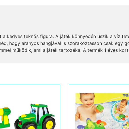
 a kedves teknős figura. A játék könnyedén úszik a víz tete
etnéd, hogy aranyos hangjával is szórakoztasson csak egy 
mel működik, ami a játék tartozéka. A termék 1 éves kortó