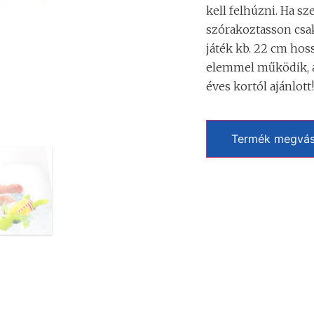
kell felhúzni. Ha s
szórakoztasson csa
játék kb. 22 cm hos
elemmel működik, am
éves kortól ajánlott!
Termék megvás