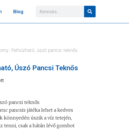
n
Blog
omy: Felhúzható, úszó pancsi teknős
ató, Úszó Pancsi Teknős
tt
szó pancsi teknős
nc pancsis játéka lehet a kedves
ék könnyedén úszik a víz tetején,
 tenni, csak a hátán lévő gombot