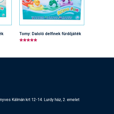
ék
Tomy: Daloló delfinek fürdőjáték
Értékelés:
5.00
/ 5
yves Kálmán krt 12-14. Lurdy ház, 2. emelet