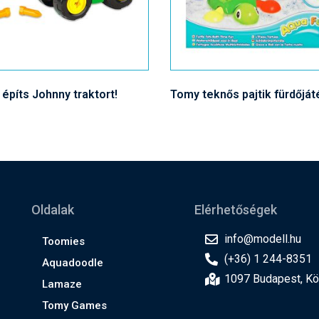
építs Johnny traktort!
Tomy teknős pajtik fürdőját
Oldalak
Elérhetőségek
info@modell.hu
Toomies
(+36) 1 244-8351
Aquadoodle
1097 Budapest, Kön
Lamaze
Tomy Games