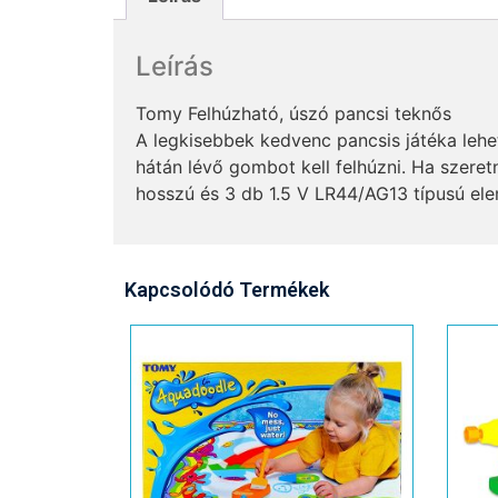
Leírás
Tomy Felhúzható, úszó pancsi teknős
A legkisebbek kedvenc pancsis játéka lehet
hátán lévő gombot kell felhúzni. Ha szer
hosszú és 3 db 1.5 V LR44/AG13 típusú elem
Kapcsolódó Termékek