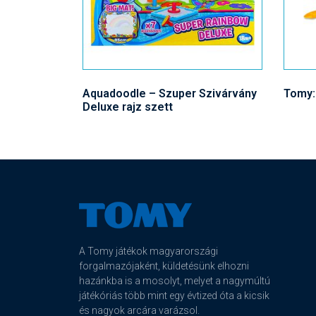
Aquadoodle – Szuper Szivárvány
Tomy: 
Deluxe rajz szett
A Tomy játékok magyarországi
forgalmazójaként, küldetésünk elhozni
hazánkba is a mosolyt, melyet a nagymúltú
játékóriás több mint egy évtized óta a kicsik
és nagyok arcára varázsol.