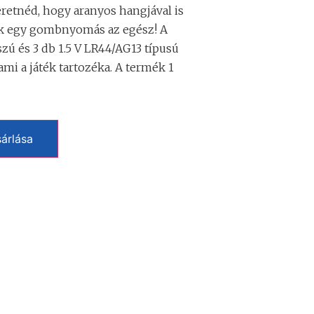
zeretnéd, hogy aranyos hangjával is
k egy gombnyomás az egész! A
szú és 3 db 1.5 V LR44/AG13 típusú
i a játék tartozéka. A termék 1
árlása