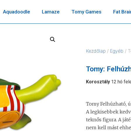
Aquadoodle
Lamaze
Tomy Games
Fat Brai
Kezdőlap
/
Egyéb
/ T
Tomy: Felhúzh
Korosztály
12 hó fele
Tomy Felhúzható, ú
A legkisebbek kedve
teknős figura. A ját
nem kell mást ehhez