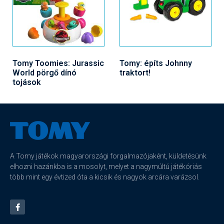
Tomy Toomies: Jurassic
Tomy: építs Johnny
World pörgő dínó
traktort!
tojások
A Tomy játékok magyarországi forgalmazójaként, küldetésünk
elhozni hazánkba is a mosolyt, melyet a nagymúltú játékóriás
több mint egy évtized óta a kicsik és nagyok arcára varázsol.