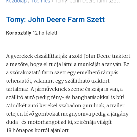
Kezdőlap
/
Toomies
/ Tomy: John Deere farm szett
Tomy: John Deere Farm Szett
Korosztály
12 hó felett
A gyerekek elszállíthatják a zöld John Deere traktort
a mezőre, hogy el tudja látni a munkáját a tanyán. Ez
a szórakoztató farm szett egy emelhető rámpás
teherautót, valamint egy szállítható traktort
tartalmaz. A járműveknek szeme és szája is van, a
szállító autó pedig fény- és hanghatásokkal is bír!
Mindkét autó kerekei szabadon gurulnak, a trailer
tetején lévő gombokat megnyomva pedig a járgány
duda- és motorhangot ad ki, szirénája világít.
18 hónapos kortól ajánlott.