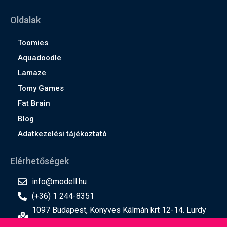
Oldalak
Toomies
Aquadoodle
Lamaze
Tomy Games
Fat Brain
Blog
Adatkezelési tájékoztató
Elérhetőségek
info@modell.hu
(+36) 1 244-8351
1097 Budapest, Könyves Kálmán krt 12-14. Lurdy
ház, 2. emelet