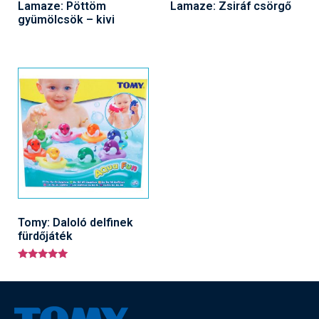
Lamaze: Pöttöm
Lamaze: Zsiráf csörgő
gyümölcsök – kivi
Tomy: Daloló delfinek
fürdőjáték
Értékelés:
5.00
/ 5