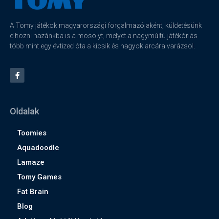
A Tomy játékok magyarországi forgalmazójaként, küldetésünk
elhozni hazánkba is a mosolyt, melyet a nagymúltú játékóriás
több mint egy évtized óta a kicsik és nagyok arcára varázsol.
Oldalak
Toomies
Aquadoodle
Lamaze
Tomy Games
Fat Brain
Blog