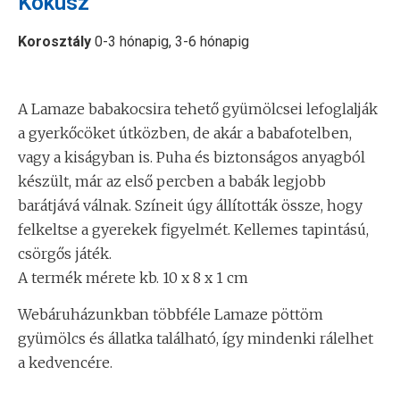
Kókusz
Korosztály
0-3 hónapig, 3-6 hónapig
A Lamaze babakocsira tehető gyümölcsei lefoglalják
a gyerkőcöket útközben, de akár a babafotelben,
vagy a kiságyban is. Puha és biztonságos anyagból
készült, már az első percben a babák legjobb
barátjává válnak. Színeit úgy állították össze, hogy
felkeltse a gyerekek figyelmét. Kellemes tapintású,
csörgős játék.
A termék mérete kb. 10 x 8 x 1 cm
Webáruházunkban többféle Lamaze pöttöm
gyümölcs és állatka található, így mindenki rálelhet
a kedvencére.