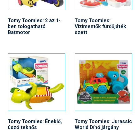
Tomy Toomies: 2 az 1-
Tomy Toomies:
ben tologatható
Vízimentők fürdőjáték
Batmotor
szett
Tomy Toomies: Éneklő,
Tomy Toomies: Jurassic
úszó teknős
World Dínó járgány