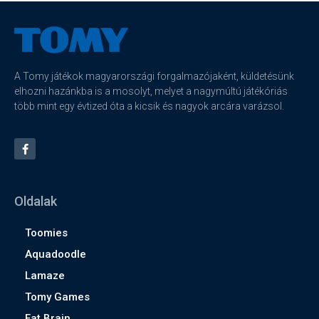
A Tomy játékok magyarországi forgalmazójaként, küldetésünk
elhozni hazánkba is a mosolyt, melyet a nagymúltú játékóriás
több mint egy évtized óta a kicsik és nagyok arcára varázsol.
Oldalak
Toomies
Aquadoodle
Lamaze
Tomy Games
Fat Brain