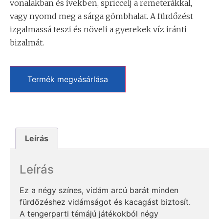
vonalakban és ívekben, spriccelj a remeterákkal,
vagy nyomd meg a sárga gömbhalat. A fürdőzést
izgalmassá teszi és növeli a gyerekek víz iránti
bizalmát.
Termék megvásárlása
Leírás
Leírás
Ez a négy színes, vidám arcú barát minden
fürdőzéshez vidámságot és kacagást biztosít.
A tengerparti témájú játékokból négy