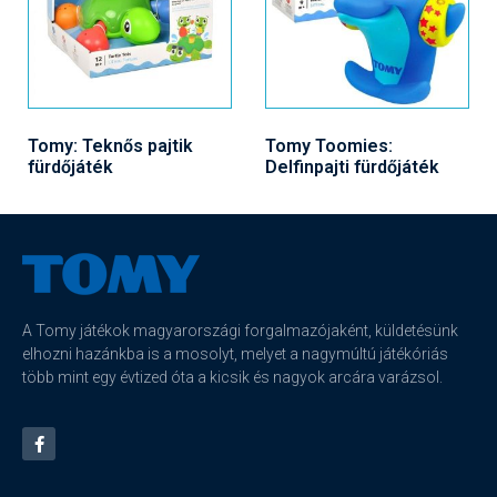
Tomy: Teknős pajtik
Tomy Toomies:
fürdőjáték
Delfinpajti fürdőjáték
A Tomy játékok magyarországi forgalmazójaként, küldetésünk
elhozni hazánkba is a mosolyt, melyet a nagymúltú játékóriás
több mint egy évtized óta a kicsik és nagyok arcára varázsol.