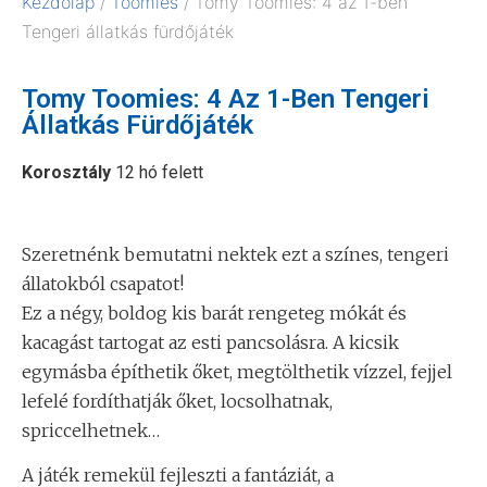
Kezdőlap
/
Toomies
/ Tomy Toomies: 4 az 1-ben
Tengeri állatkás fürdőjáték
Tomy Toomies: 4 Az 1-Ben Tengeri
Állatkás Fürdőjáték
Korosztály
12 hó felett
Szeretnénk bemutatni nektek ezt a színes, tengeri
állatokból csapatot!
Ez a négy, boldog kis barát rengeteg mókát és
kacagást tartogat az esti pancsolásra. A kicsik
egymásba építhetik őket, megtölthetik vízzel, fejjel
lefelé fordíthatják őket, locsolhatnak,
spriccelhetnek…
A játék remekül fejleszti a fantáziát, a