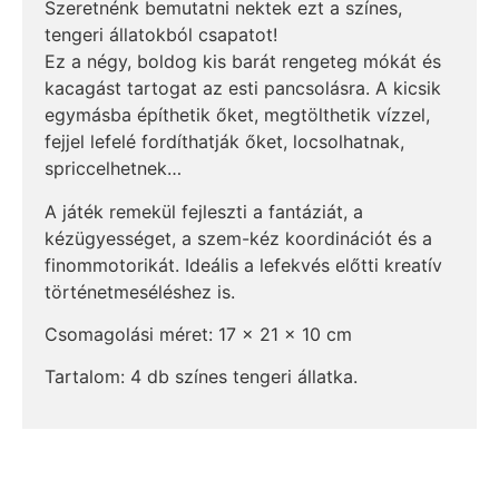
Szeretnénk bemutatni nektek ezt a színes,
tengeri állatokból csapatot!
Ez a négy, boldog kis barát rengeteg mókát és
kacagást tartogat az esti pancsolásra. A kicsik
egymásba építhetik őket, megtölthetik vízzel,
fejjel lefelé fordíthatják őket, locsolhatnak,
spriccelhetnek…
A játék remekül fejleszti a fantáziát, a
kézügyességet, a szem-kéz koordinációt és a
finommotorikát. Ideális a lefekvés előtti kreatív
történetmeséléshez is.
Csomagolási méret: 17 x 21 x 10 cm
Tartalom: 4 db színes tengeri állatka.