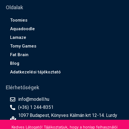
Oldalak
Toomies
Aquadoodle
Lamaze
Tomy Games
Fat Brain
Blog
Adatkezelési tájékoztató
Elérhetőségek
info@modell.hu
(+36) 1 244-8351
1097 Budapest, Könyves Kálmán krt 12-14. Lurdy
ház, 2. emelet
Kedves Látogató! Tájékoztatjuk, hogy a honlap felhasználói