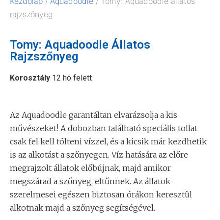
Kezdőlap
/
Aquadoodle
/ Tomy: Aquadoodle állatos
rajzszőnyeg
Tomy: Aquadoodle Állatos
Rajzszőnyeg
Korosztály
12 hó felett
Az Aquadoodle garantáltan elvarázsolja a kis
művészeket! A dobozban található speciális tollat
csak fel kell tölteni vízzel, és a kicsik már kezdhetik
is az alkotást a szőnyegen. Víz hatására az előre
megrajzolt állatok előbújnak, majd amikor
megszárad a szőnyeg, eltűnnek. Az állatok
szerelmesei egészen biztosan órákon keresztül
alkotnak majd a szőnyeg segítségével.