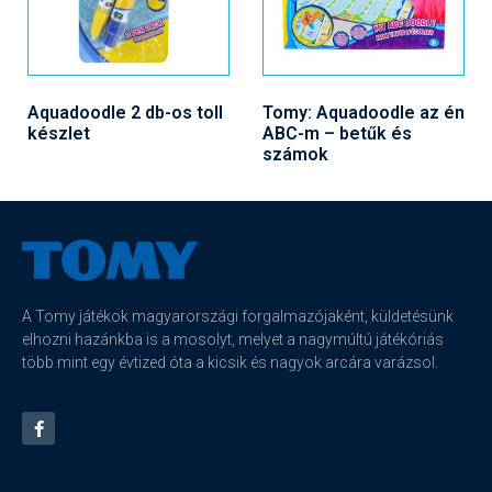
Aquadoodle 2 db-os toll
Tomy: Aquadoodle az én
készlet
ABC-m – betűk és
számok
A Tomy játékok magyarországi forgalmazójaként, küldetésünk
elhozni hazánkba is a mosolyt, melyet a nagymúltú játékóriás
több mint egy évtized óta a kicsik és nagyok arcára varázsol.