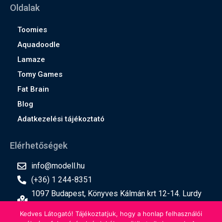
Oldalak
Toomies
Aquadoodle
Lamaze
Tomy Games
Fat Brain
Blog
Adatkezelési tájékoztató
Elérhetőségek
info@modell.hu
(+36) 1 244-8351
1097 Budapest, Könyves Kálmán krt 12-14. Lurdy
ház, 2. emelet
Kedves Látogató! Tájékoztatjuk, hogy a honlap felhasználói