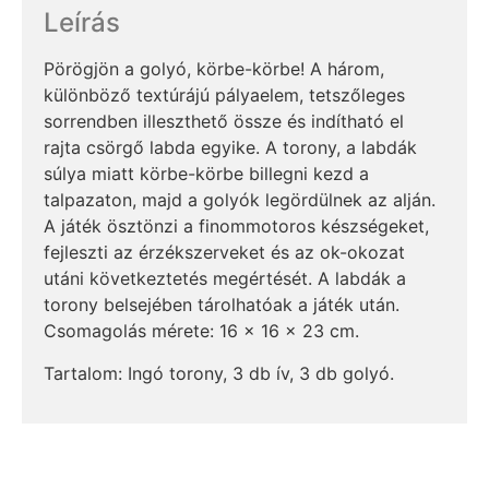
Leírás
Pörögjön a golyó, körbe-körbe! A három,
különböző textúrájú pályaelem, tetszőleges
sorrendben illeszthető össze és indítható el
rajta csörgő labda egyike. A torony, a labdák
súlya miatt körbe-körbe billegni kezd a
talpazaton, majd a golyók legördülnek az alján.
A játék ösztönzi a finommotoros készségeket,
fejleszti az érzékszerveket és az ok-okozat
utáni következtetés megértését. A labdák a
torony belsejében tárolhatóak a játék után.
Csomagolás mérete: 16 x 16 x 23 cm.
Tartalom: Ingó torony, 3 db ív, 3 db golyó.