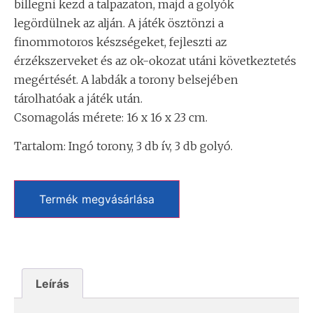
billegni kezd a talpazaton, majd a golyók
legördülnek az alján. A játék ösztönzi a
finommotoros készségeket, fejleszti az
érzékszerveket és az ok-okozat utáni következtetés
megértését. A labdák a torony belsejében
tárolhatóak a játék után.
Csomagolás mérete: 16 x 16 x 23 cm.
Tartalom: Ingó torony, 3 db ív, 3 db golyó.
Termék megvásárlása
Leírás