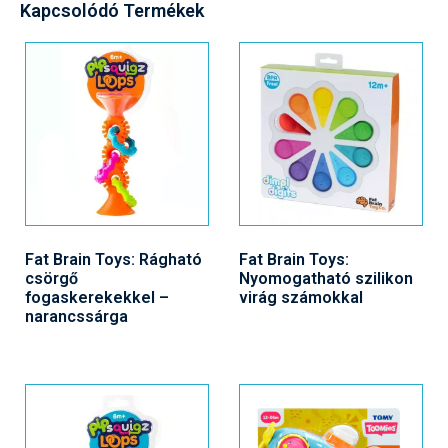
Kapcsolódó Termékek
Fat Brain Toys: Rágható
Fat Brain Toys:
csörgő
Nyomogatható szilikon
fogaskerekekkel –
virág számokkal
narancssárga