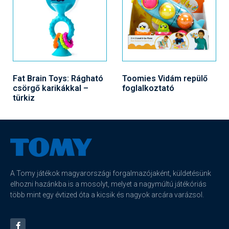
Fat Brain Toys: Rágható
Toomies Vidám repülő
csörgő karikákkal –
foglalkoztató
türkiz
A Tomy játékok magyarországi forgalmazójaként, küldetésünk
elhozni hazánkba is a mosolyt, melyet a nagymúltú játékóriás
több mint egy évtized óta a kicsik és nagyok arcára varázsol.